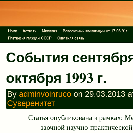
Home
Activity
Members
Всесоюзный референдум от 17.03.91г
Претензия граждан СССР
Обратная связь
События сентябр
октября 1993 г.
By
adminvoinruco
on 29.03.2013 at
Суверенитет
Статья опубликована в рамках: 
заочной научно-практическо