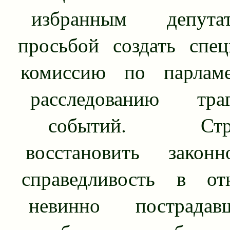
избранным депут
просьбой создать спец
комиссию по парламе
расследованию траги
событий. Стрем
восстановить закон
справед­ливость в от
невинно пострада