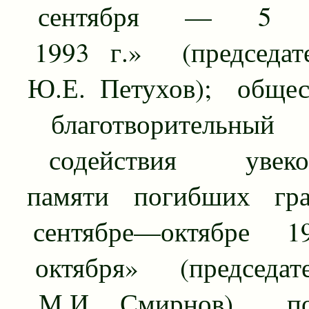
сентября — 5 ок
1993 г.» (председа
Ю.Е. Петухов); общес
благотворительны
содействия увеков
памяти погибших гр
сентябре—октябре 1
октября» (председа
М.И. Смирнов), пос