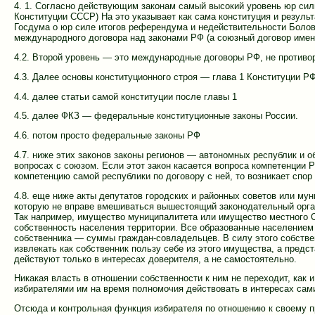
4. 1. Согласно действующим законам самый высокий уровень юр силы
Конституции СССР) На это указывает как сама конституция и резуль
Госдума о юр силе итогов референдума и недействительности Болове
международного договора над законами РФ (а союзный договор име
4.2. Второй уровень — это международные договоры РФ, не противо
4.3. Далее основы конституционного строя — глава 1 Конституции Р
4.4. далее статьи самой конституции после главы 1
4.5. далее ФКЗ — федеральные конституционные законы России.
4.6. потом просто федеральные законы РФ
4.7. ниже этих законов законы регионов — автономных республик и об
вопросах с союзом. Если этот закон касается вопроса компетенции Р
компетенцию самой республики по договору с ней, то возникает спор
4.8. еще ниже акты депутатов городских и районных советов или мун
которую не вправе вмешиваться вышестоящий законодательный орга
Так например, имущество муниципалитета или имущество местного 
собственность населения территории. Все образованные населением
собственника — суммы граждан-совладельцев. В силу этого собстве
извлекать как собственник пользу себе из этого имущества, а предс
действуют только в интересах доверителя, а не самостоятельно.
Никакая власть в отношении собственности к ним не переходит, как
избирателями им на время полномочия действовать в интересах сами
Отсюда и контрольная функция избирателя по отношению к своему п