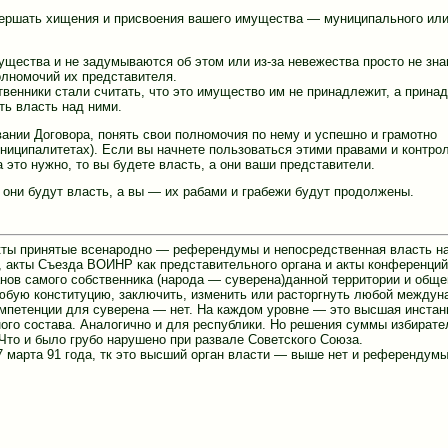
вершать хищения и присвоения вашего имущества — муниципального или
ущества и не задумываются об этом или из-за невежества просто не зна
олномочий их представителя.
твенники стали считать, что это имущество им не принадлежит, а прина
ть власть над ними.
вании Договора, понять свои полномочия по нему и успешно и грамотно
ниципалитетах). Если вы начнете пользоваться этими правами и контро
а это нужно, то вы будете власть, а они ваши представители.
о они будут власть, а вы — их рабами и грабежи будут продолжены.
акты принятые всенародно — референдумы и непосредственная власть 
 акты Съезда ВОИНР как представительного органа и акты конференци
нов самого собственника (народа — суверена)данной территории и общ
 любую конституцию, заключить, изменить или расторгнуть любой между
омпетенции для суверена — нет. На каждом уровне — это высшая инстан
ого состава. Аналогично и для республики. Но решения суммы избирате
Что и было грубо нарушено при развале Советского Союза.
7 марта 91 года, тк это высший орган власти — выше нет и референдум