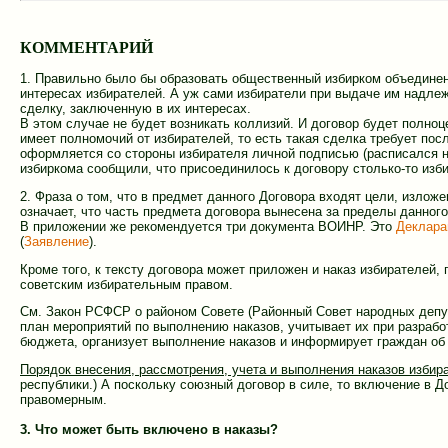
КОММЕНТАРИЙ
1. Правильно было бы образовать общественный избирком объединени
интересах избирателей. А уж сами избиратели при выдаче им надлеж
сделку, заключенную в их интересах.
В этом случае не будет возникать коллизий. И договор будет полно
имеет полномочий от избирателей, то есть такая сделка требует по
оформляется со стороны избирателя личной подписью (расписался н
избиркома сообщили, что присоединилось к договору столько-то изби
2. Фраза о том, что в предмет данного Договора входят цели, изло
означает, что часть предмета договора вынесена за пределы данного
В приложении же рекомендуется три документа ВОИНР. Это
Деклара
(
Заявление
).
Кроме того, к тексту договора может приложен и наказ избирателей,
советским избирательным правом.
См. Закон РСФСР о районом Совете (Районный Совет народных депу
план мероприятий по выполнению наказов, учитывает их при разрабо
бюджета, организует выполнение наказов и информирует граждан об 
Порядок внесения, рассмотрения, учета и выполнения наказов изби
республики.) А поскольку союзный договор в силе, то включение в 
правомерным.
3. Что может быть включено в наказы?