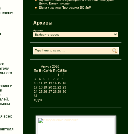
Денис Валентинович
Elena
к записи
Программа ВОИнР
и
стечения
Архивы
Архивы
я
ого
Август 2026
ателя
Пн
Вт
Ср
Чт
Пт
Сб
Вс
льного
1
2
3
4
5
6
7
8
9
10
11
12
13
14
15
16
ванию и
17
18
19
20
21
22
23
ии
24
25
26
27
28
29
30
к
31
елей,
« Дек
льном
ия всех
лнителя