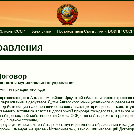
Законы СССР
Карта сайта
Постановление Секретариата ВОИНР СССР
правления
Договор
венного и муниципального управления
ячи четырнадцатого года
проживающие в Ангарском районе Иркутской области и зарегистрирован
 образования и депутатов Думы Ангарского муниципального образования
ия, действующие на основании основополагающих принципов — конститу
венного источника власти и договорной природе государства, а так же к
 общенародной собственности Союза ССР, члены Ангарского территори
», с одной стороны,
орную должность мэра Ангарского муниципального образования и канди
тороны, именуемые далее «Исполнитель», заключили настоящий Договор