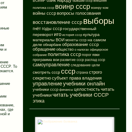
банк народу
ВОИнР
бывший ссср
внешняя
 от
воинр ссср
чиям
политика ссср
воинру-ком
вопросы голосования
войны ссср
выборы
восстановление ссср
 иные
годы ссср
гнёт
государственный
иго
переворот
культура
история ссср
материалы ВОИ
на самом
монеты ссср
деле
образование ссср
обнарбанк
жим
обращение
ии и
общество
о налогах
офицерское
политика ссср
порог явки
собрание
программа вои
развитие ссср
распад ссср
шение
самоуправление
следование цели
 СССР. То
ссср
екается.
смотреть ссср
строго
страна
субъект права владения
секретно
управление
учебники онлайн
ешение
целостность
читать
учебники ссср
финансы
читать учебники СССР
учебники
амим
этика
рование,
ах, где
ной и