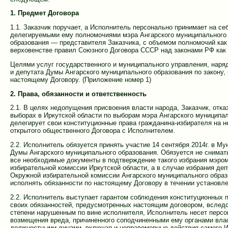
1. Предмет Договора
1.1. Заказчик поручает, а Исполнитель персонально принимает на с
делегируемыми ему полномочиями мэра Ангарского муниципального 
образования — представителя Заказчика, с объемом полномочий как о
верховенстве правил Союзного Договора СССР над законами РФ как 
Целями услуг государственного и муниципального управления, наря
и депутата Думы Ангарского муниципального образования по закону,
настоящему Договору. (Приложение номер 1)
2. Права, обязанности и ответственность
2.1. В целях недопущения присвоения власти народа, Заказчик, отк
выборах в Иркутской области по выборам мэра Ангарского муниципал
делегирует свои конституционные права гражданина-избирателя на н
открытого общественного Договора с Исполнителем.
2.2. Исполнитель обязуется принять участие 14 сентября 2014г. в 
Думы Ангарского муниципального образования. Обязуется не снимать
все необходимые документы в подтверждение такого избрания мэром
избирательной комиссии Иркутской области, а в случае избрания д
Окружной избирательной комиссии Ангарского муниципального образ
исполнять обязанности по настоящему Договору в течении установле
2.2. Исполнитель выступает гарантом соблюдения конституционных 
своих обязанностей, предусмотренных настоящим договором, вследст
степени нарушенным по вине исполнителя, Исполнитель несет перс
возмещения вреда, причиненного соподчиненными ему органами власт
должностными лицами, включая и неправомерные действия самого 