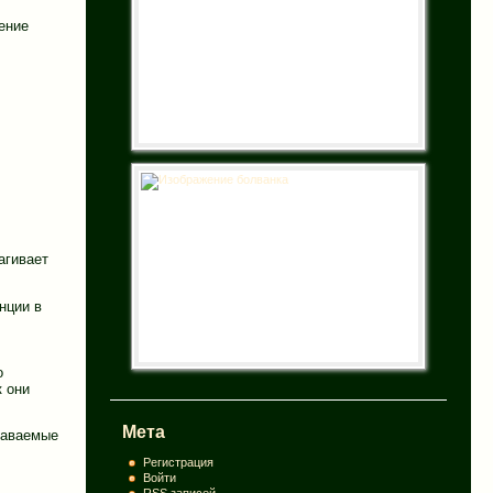
ение
агивает
нции в
о
к они
Мета
даваемые
Регистрация
Войти