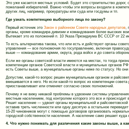
Это уже касается местных условий. Будет это строительство дорог, 
пожеланий избирателей. Важно чтобы эти вопросы входили в компет
других лиц, например, прокуратуры или суда или госдумы и тп.
Где узнать компетенцию выборного лица по закону?
Первый источник это
Закон о районном Совете народных депутатов
,
органы, кроме командира дивизии и командования более высоких во
Вытекает это из положений п. 10 Указа Президиума ВС СССР от 22 
То есть альтернатива такова, что или есть и действуют органы сове
управления — все полномочия по госуправлению, включая правосуди
выше — командование армии, округа, рода войск и до совета оборон
Если же органы советской власти имеются на местах, то тогда при
компетенции органов Советской власти и муниципальных органов РФ 
есть Советы выше, а муниципальные органы ниже по статусу. Но они
Допустим, какой-то вопрос решен муниципальным органом и райсовет 
вмешивается в него. Но если какой-то вопрос из компетенции совета
приостанавливает или отменяет согласно своих полномочий.
Почему я не вижу никакой проблемы в удвоении системы управления 
местным населением, под контролем которого это все и происходит 
Решит население — удвоит органы муниципальной и райсоветовской 
оставив треть численности или одну десятую а остальное переведет 
15-20 чиновников могут с помощью договоров организовать нормальн
городской собственности населения. А население само решает куда 
4. Что нужно понимать для различения какие законы выше, а ка