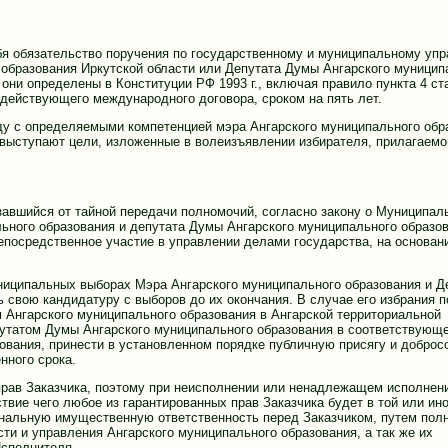
ебя обязательство поручения по государственному и муниципальному уп
образования Иркутской области или Депутата Думы Ангарского муницип
ни определены в Конституции РФ 1993 г., включая правило пункта 4 ста
действующего международного договора, сроком на пять лет.
ду с определяемыми компетенцией мэра Ангарского муниципального обр
 выступают цели, изложенные в волеизъявлении избирателя, прилагаемо
азавшийся от тайной передачи полномочий, согласно закону о Муниципал
ьного образования и депутата Думы Ангарского муниципального образов
епосредственное участие в управлении делами государства, на основан
Муниципальных выборах Мэра Ангарского муниципального образования и Д
 свою кандидатуру с выборов до их окончания. В случае его избрания 
 Ангарского муниципального образования в Ангарской территориальной
епутатом Думы Ангарского муниципального образования в соответствующ
ования, принести в установленном порядке публичную присягу и доброс
нного срока.
прав Заказчика, поэтому при неисполнении или ненадлежащем исполнен
вие чего любое из гарантированных прав Заказчика будет в той или ин
ональную имущественную ответственность перед Заказчиком, путем пол
и и управления Ангарского муниципального образования, а так же их
Исполнителя.