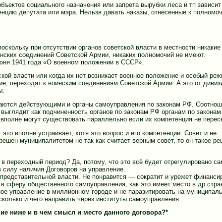
объектов социального назначения или запрета вырубки леса и тп зависит
енцию депутата или мэра. Нельзя давать наказы, отнесенные к полномо
 поскольку при отсутствии органов советской власти в местности никакие
инских соединений Советской Армии, никаких полномочий не имеют.
июня 1941 года «О военном положении в СССР».
тской власти или когда их нет возникает военное положение и особый ре
е, переходят к воинским соединениям Советской Армии. А это от дивиз
ы.
знаются действующими и органы самоуправления по законам РФ. Соотно
выглядит как подчиненность органов по законам РФ органам по законам
 вполне могут существовать параллельно если их компетенция не перес
это вполне устраивает, хотя это вопрос и его компетенции. Совет и не
 решен муниципалитетом не так как считает верным совет, то он такое р
в переходный период? Да, потому, что это всё будет отрегулировано с
в силу наличия Договоров на управление.
представительной власти. Не понравится — сократит и урежет финанси
в сферу общественного самоуправления, как это имеет место в др стран
ое управление в миллионном городе и не паразитировать на муниципаль
сколько и чего направить через институты самоуправления.
кие ниже и в чем смысл и место данного договора?
*