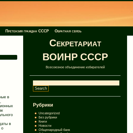
Претензия граждан СССР
Обратная связь
Секретариат
ВОИНР СССР
Всесоюзное объединение избирателей
ные в
,
Рубрики
ционных
ак
Uncategorized
ального
Без рубрики
Книги
даты в
Новости
 о
Общенародный банк