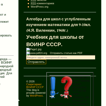
RSS
записей
RSS
комментариев
 в
WordPress.org
ют и
Алгебра для школ с углубленным
длежит
изучением математики для 9-10кл.
(Н.Я. Виленкин, 1968г.)
Учебник для школы от
лировать
ВОИНР СССР.
Отправить статью как PDF
народа —
й ВОИНР.
енародной
народный
ция. Для
лей
Никогда не
стоит никому
© 2026
ы
ничего
Секретариат
объяснять.
ВОИНР СССР
This blog is
Тот, кто не
proudly powered
хочет
by
WordPress
.
слушать - не
услышит и
не поймет, а тот, кто слышит