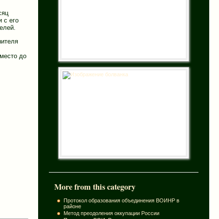
сяц
 с его
елей.
нителя
место до
More from this category
Протокол образования объединения ВОИНР в
районе
Метод преодоления оккупации России