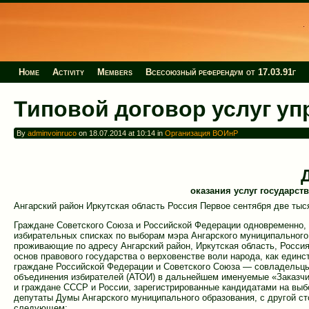
Home
Activity
Members
Всесоюзный референдум от 17.03.91г
Типовой договор услуг у
By
adminvoinruco
on 18.07.2014 at 10:14 in
Организация ВОИнР
оказания услуг государст
Ангарский район Иркутская область Россия Первое сентября две тыс
Граждане Советского Союза и Российской Федерации одновременно, 
избирательных списках по выборам мэра Ангарского муниципального
проживающие по адресу Ангарский район, Иркутская область, Росс
основ правового государства о верховенстве воли народа, как единст
граждане Российской Федерации и Советского Союза — совладельцы
объединения избирателей (АТОИ) в дальнейшем именуемые «Заказчик
и граждане СССР и России, зарегистрированные кандидатами на выб
депутаты Думы Ангарского муниципального образования, с другой с
следующем: