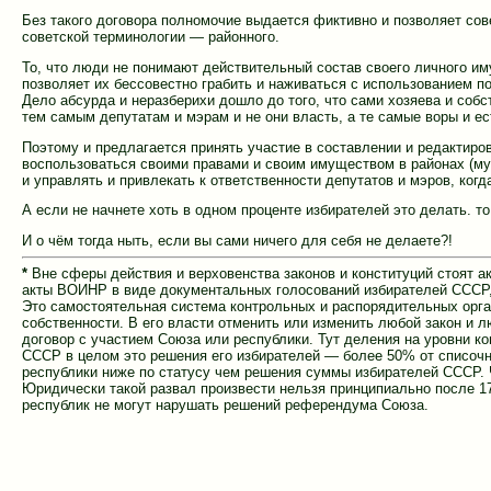
Без такого договора полномочие выдается фиктивно и позволяет со
советской терминологии — районного.
То, что люди не понимают действительный состав своего личного им
позволяет их бессовестно грабить и наживаться с использованием п
Дело абсурда и неразберихи дошло до того, что сами хозяева и собс
тем самым депутатам и мэрам и не они власть, а те самые воры и ес
Поэтому и предлагается принять участие в составлении и редактиро
воспользоваться своими правами и своим имуществом в районах (му
и управлять и привлекать к ответственности депутатов и мэров, когд
А если не начнете хоть в одном проценте избирателей это делать. т
И о чём тогда ныть, если вы сами ничего для себя не делаете?!
*
Вне сферы действия и верховенства законов и конституций стоят 
акты ВОИНР в виде документальных голосований избирателей СССР,
Это самостоятельная система контрольных и распорядительных орга
собственности. В его власти отменить или изменить любой закон и
договор с участием Союза или республики. Тут деления на уровни к
СССР в целом это решения его избирателей — более 50% от списочн
республики ниже по статусу чем решения суммы избирателей СССР. 
Юридически такой развал произвести нельзя принципиально после 1
республик не могут нарушать решений референдума Союза.