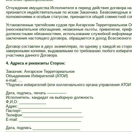
Отчуждение имущества Исполнителя в период действия договора на
признается недействительным по искам Заказчика. Безвозмездные и
полномочиями и особым статусом, признаются общей совместной соб
Установленные третейским судом при Ангарском Территориальном 
(неосновательное обогащение, незаконные льготы, привилегии, пре
должностными обязанностями, использование служебной информации
заключения настоящего договора, обращаются в доход Всесоюзного
Договор составлен в двух экземплярах, по одному у каждой из сто
заверенными копиями, выдаваемыми по требованию любого избирате
участника данного Договора.
4. Адреса и реквизиты Сторон:
Заказчик: Ангарское Территориальное
Объединение Избирателей (АТОИ)
e-mail: …
*Подписи избирателей (или коллегиального органа управления АТОИ 
Дата, подпись, печать —————
Исполнитель: кандидат на выборную должность
Ф,И,О: _____________
Адрес:__________________________
Паспорт:_____________________________
Телефон:_____________________________
E-mail: ______________________________
Дата, подпись _______________________