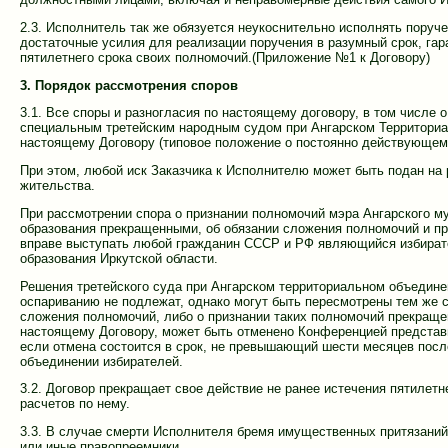
2.3. Исполнитель так же обязуется неукоснительно исполнять поруч
достаточные усилия для реализации поручения в разумный срок, гар
пятилетнего срока своих полномочий.(Приложение №1 к Договору)
3. Порядок рассмотрения споров
3.1. Все споры и разногласия по настоящему договору, в том числе
специальным третейским народным судом при Ангарском Территориа
настоящему Договору (типовое положение о постоянно действующем 
При этом, любой иск Заказчика к Исполнителю может быть подан на 
жительства.
При рассмотрении спора о признании полномочий мэра Ангарского м
образования прекращенными, об обязании сложения полномочий и пр
вправе выступать любой гражданин СССР и РФ являющийся избирате
образования Иркутской области.
Решения третейского суда при Ангарском территориальном объедине
оспариванию не подлежат, однако могут быть пересмотрены тем же 
сложения полномочий, либо о признании таких полномочий прекращ
настоящему Договору, может быть отменено Конференцией представ
если отмена состоится в срок, не превышающий шести месяцев посл
объединении избирателей.
3.2. Договор прекращает свое действие не ранее истечения пятилет
расчетов по нему.
3.3. В случае смерти Исполнителя бремя имущественных притязаний
или иные правопреемники.