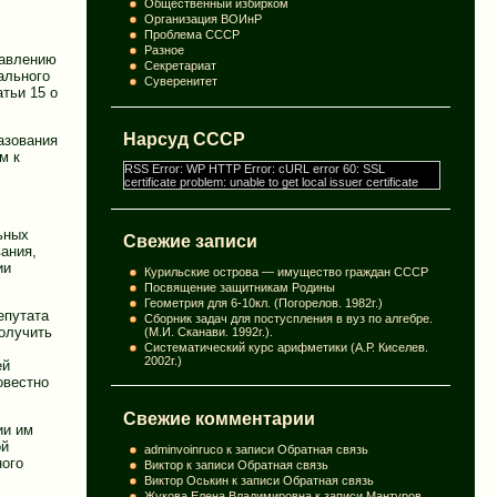
Общественный избирком
Организация ВОИнР
Проблема СССР
Разное
равлению
Секретариат
ального
Суверенитет
тьи 15 о
Нарсуд СССР
азования
м к
RSS Error: WP HTTP Error: cURL error 60: SSL
certificate problem: unable to get local issuer certificate
ьных
Свежие записи
ания,
ии
Курильские острова — имущество граждан СССР
Посвящение защитникам Родины
Геометрия для 6-10кл. (Погорелов. 1982г.)
епутата
Сборник задач для постуспления в вуз по алгебре.
получить
(М.И. Сканави. 1992г.).
Систематический курс арифметики (А.Р. Киселев.
2002г.)
ей
овестно
Свежие комментарии
ии им
ой
adminvoinruco
к записи
Обратная связь
ного
Виктор
к записи
Обратная связь
Виктор Оськин
к записи
Обратная связь
Жукова Елена Владимировна
к записи
Мантуров