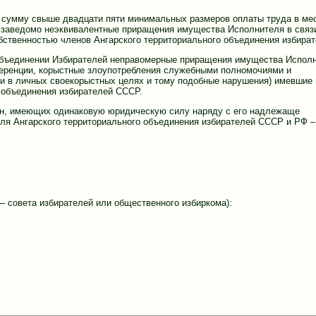
 сумму свыше двадцати пяти минимальных размеров оплаты труда в ме
 заведомо неэквивалентные приращения имущества Исполнителя в связи
ственностью членов Ангарского территориального объединения избират
Объединении Избирателей неправомерные приращения имущества Испол
ференции, корыстные злоупотребления служебными полномочиями и
 в личных своекорыстных целях и тому подобные нарушения) имевшие 
 объединения избирателей СССР.
рон, имеющих одинаковую юридическую силу наряду с его надлежаще
ля Ангарского территориального объединения избирателей СССР и РФ –
– совета избирателей или общественного избиркома):