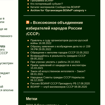
Программа ВОИнР
Кто потерпевший субъект?
Каталог материалов Сообщества ВОИНР
Archive for ‘Организация ВОИнР’ category »
ы в
» Всесоюзное объединение
яли
избирателей народов России
ще не
(СССР)
твенного
Привлечь к суду организаторов русско-русской
войны
16.08.2022
ору.
Образец заявления о возбуждении дела по ст 159
УК РФ
29.05.2022
ого.
Обращение к жителям городов СССР
15.05.2022
 СССР
Возвращайтесь в реальность граждане СССР
09.05.2022
При угрозах уволить с работы
24.10.2021
дусмотрен
Приём заявлений от кандидатов в инспекторы
15.03.2021
Закон об искусственном интеллекте – Закон?
ерждает
08.01.2021
и
Народные Советы граждан СССР Норильска
06.12.2020
Письмо ВОИНР СССР Президенту РБ
17.08.2020
ой
ВОИНР — клуб миллионеров СССР
08.08.2020
ся вполне
Метки