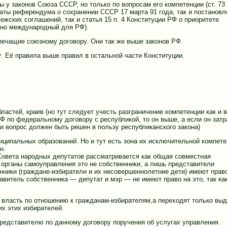
 у законов Союза СССР, но только по вопросам его компетенции (ст. 73
таты референдума о сохранении СССР 17 марта 91 года, так и постановл
жских соглашений, так и статья 15 п. 4 Конституции РФ о приоритете
нно международный для РФ).
речащие союзному договору. Они так же выше законов РФ.
Ф. Её правила выше правил в остальной части Конституции.
ластей, краев (но тут следует учесть разграничение компетенции как и в
Ф по федеральному договору с республикой, то он выше, а если он затр
 и вопрос должен быть решен в пользу республиканского закона)
иципальных образований. Но и тут есть зона их исключительной компете
н.
Совета народных депутатов рассматривается как общая совместная
 органы самоуправления это не собственники, а лишь представители
нники (граждане-избиратели и их несовершеннолетние дети) имеют прав
тавитель собственника — депутат и мэр — не имеют право на это, так ка
 и власть по отношению к гражданам-избирателям,а переходят только вы
х этих избирателей.
редставителю по данному договору поручения об услугах управления.