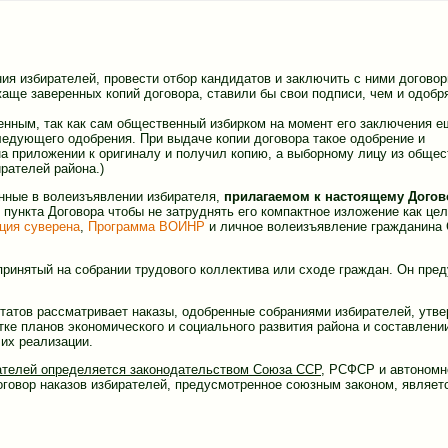
я избирателей, провести отбор кандидатов и заключить с ними договор
аще заверенных копий договора, ставили бы свои подписи, чем и одобр
ценным, так как сам общественный избирком на момент его заключения е
следующего одобрения. При выдаче копии договора такое одобрение и
а приложении к оригиналу и получил копию, а выборному лицу из общес
рателей района.)
женные в волеизъявлении избирателя,
прилагаемом к настоящему Догов
 пункта Договора чтобы не затруднять его компактное изложение как цел
ция суверена
,
Программа ВОИНР
и личное волеизъявление гражданина
 принятый на собрании трудового коллектива или сходе граждан. Он пре
татов рассматривает наказы, одобренные собраниями избирателей, утв
тке планов экономического и социального развития района и составлени
их реализации.
рателей определяется законодательством Союза ССР
, РСФСР и автономн
Договор наказов избирателей, предусмотренное союзным законом, являет