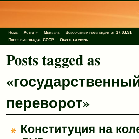
Home
Activity
Members
Всесоюзный референдум от 17.03.91г
Претензия граждан СССР
Обратная связь
Posts tagged as
«государственны
переворот»
Конституция на кол