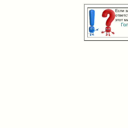
Если з
ответс
этот м
Гол