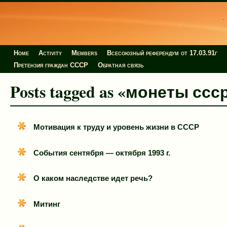
Home
Activity
Members
Всесоюзный референдум от 17.03.91г
Претензия граждан СССР
Обратная связь
Posts tagged as «монеты ссс
Мотивация к труду и уровень жизни в СССР
События сентября — октября 1993 г.
О каком наследстве идет речь?
Митинг