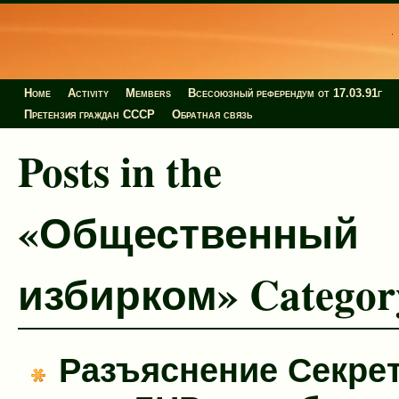
Home
Activity
Members
Всесоюзный референдум от 17.03.91г
Претензия граждан СССР
Обратная связь
Posts in the
«Общественный
избирком» Categor
Разъяснение Секре