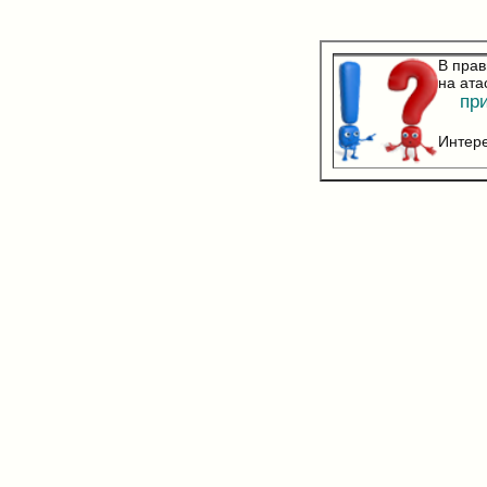
В прав
на ата
прип
Интере