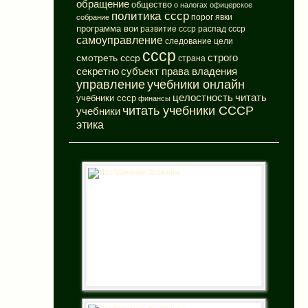
обращение
общество
о налогах
офицерское
политика ссср
порог явки
собрание
программа вои
развитие ссср
распад ссср
самоуправление
следование цели
ссср
смотреть ссср
строго
страна
субъект права владения
секретно
управление
учебники онлайн
целостность
читать
учебники ссср
финансы
читать учебники СССР
учебники
этика