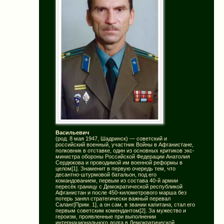
Васильевич
(род. 8 мая 1947, Шадринск) — советский и
российский военный, участник Войны в Афганистане,
полковник в отставке, один из основных критиков экс-
министра обороны Российской Федерации Анатолия
Сердюкова и проводимой им военной реформы в
целом[1]. Знаменит в первую очередь тем, что
десантно-штурмовой батальон, под его
командованием, первым из состава 40-й армии
пересёк границу с Демократической республикой
Афганистан и после 450-километрового марша без
потерь занял стратегически важный перевал
Саланг[Прим. 1], а он сам, в звании капитана, стал его
первым советским комендантом[2]. За мужество и
героизм, проявленные при выполнении
интернационального долга в Демократической