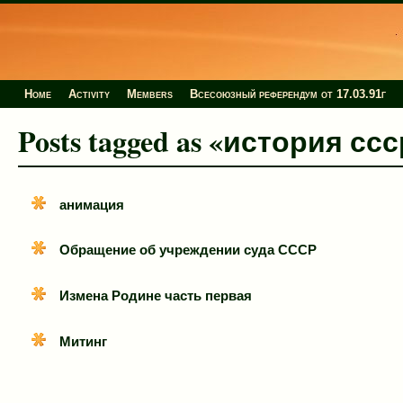
Home
Activity
Members
Всесоюзный референдум от 17.03.91г
Posts tagged as «история сс
анимация
Обращение об учреждении суда СССР
Измена Родине часть первая
Митинг