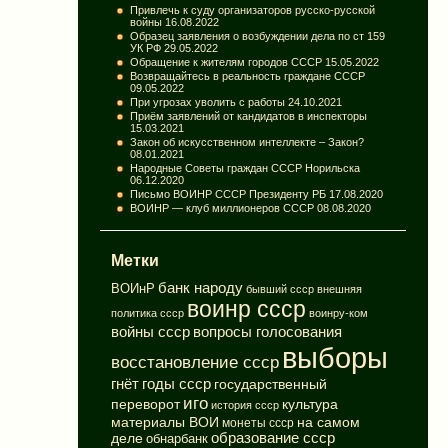
Привлечь к суду организаторов русско-русской
войны
16.08.2022
Образец заявления о возбуждении дела по ст 159
УК РФ
29.05.2022
Обращение к жителям городов СССР
15.05.2022
Возвращайтесь в реальность граждане СССР
09.05.2022
При угрозах уволить с работы
24.10.2021
Приём заявлений от кандидатов в инспекторы
15.03.2021
Закон об искусственном интеллекте – Закон?
08.01.2021
Народные Советы граждан СССР Норильска
06.12.2020
Письмо ВОИНР СССР Президенту РБ
17.08.2020
ВОИНР — клуб миллионеров СССР
08.08.2020
Метки
банк народу
ВОИнР
бывший ссср
внешняя
воинр ссср
политика ссср
воинру-ком
вопросы голосования
войны ссср
выборы
восстановление ссср
годы ссср
гнёт
государственный
иго
переворот
культура
история ссср
материалы ВОИ
на самом
монеты ссср
деле
образование ссср
обнарбанк