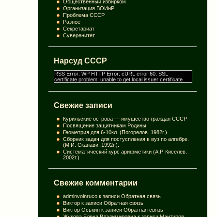
Общественный избирком
Организация ВОИнР
Проблема СССР
Разное
Секретариат
Суверенитет
Нарсуд СССР
RSS Error: WP HTTP Error: cURL error 60: SSL
certificate problem: unable to get local issuer certificate
Свежие записи
Курильские острова — имущество граждан СССР
Посвящение защитникам Родины
Геометрия для 6-10кл. (Погорелов. 1982г.)
Сборник задач для постуспления в вуз по алгебре.
(М.И. Сканави. 1992г.).
Систематический курс арифметики (А.Р. Киселев.
2002г.)
Свежие комментарии
adminvoinruco
к записи
Обратная связь
Виктор
к записи
Обратная связь
Виктор Оськин
к записи
Обратная связь
Жукова Елена Владимировна
к записи
Мантуров