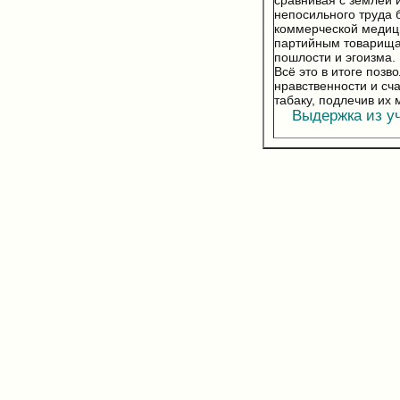
сравнивая с землей 
непосильного труда
коммерческой медиц
партийным товарищам
пошлости и эгоизма.
Всё это в итоге поз
нравственности и сч
табаку, подлечив их
Выдержка из уче