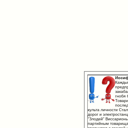
Иосиф
Каждый
предпр
закаб
гнобя 
Товари
послед
культа личности Стал
дорог и электростанц
"Злодей" Виссарионы
партийным товарищам