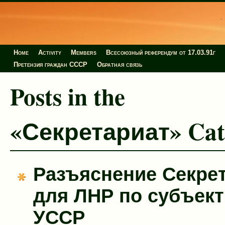
Home
Activity
Members
Всесоюзный референдум от 17.03.91г
Претензия граждан СССР
Обратная связь
Posts in the
«Секретариат» Cat
Разъяснение Секре
для ЛНР по субъек
УССР