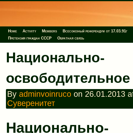
Home
Activity
Members
Всесоюзный референдум от 17.03.91г
Претензия граждан СССР
Обратная связь
Национально-
освободительное 
By
adminvoinruco
on 26.01.2013 at
Суверенитет
Национально-