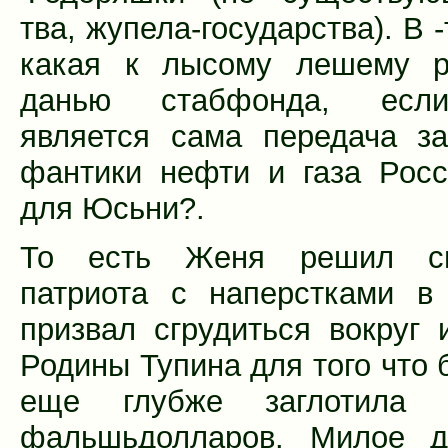
тва, жупела-государства). В -
какая к лысому лешему р
данью стабфонда, есл
является сама передача з
фантики нефти и газа Рос
для Юсьни?.
То есть Женя решил сы
патриота с наперстками в
призвал сгрудиться вокруг 
Родины Тупина для того что 
еще глубже заглотила 
фальшьдолларов. Милое 