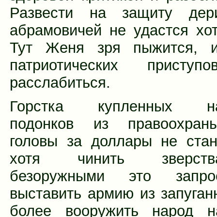
Развести на защиту дер
абрамовичей не удастся хот
Тут Женя зря пыжится, и
патриотических приступ
расслабиться.
Горстка купленных нае
подонков из правоохран
головы за доллары не стан
хотя чинить зверст
безоружными это запро
выставить армию из запуган
более вооружить народ н