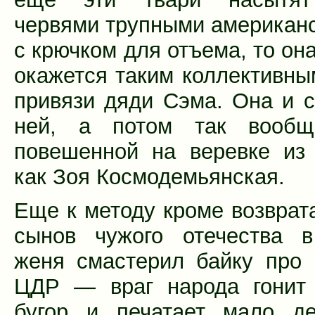
червями трупными американс
с крючком для отъема, то он
окажется таким коллективны
привязи дяди Сэма. Она и с
ней, а потом так вообщ
повешенной на веревке из
как Зоя Космодемьянская.
Еще к методу кроме возврат
сынов чужого отечества в
женя смастерил байку про
ЦДР — враг народа гонит 
бугор и печатает мало де