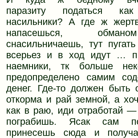
паразиту податься к
насильники? А где ж жерт
напасешься, обма
снасильничаешь, тут пугать
всерьез и в ход идут … п
наемники, тк больше нек
предопределено самим сод
денег. Где-то должен быть 
откорма и рай земной, а хо
как в раю, иди отработай —
пограбишь. Ясак сам п
принесешь сюда и получа