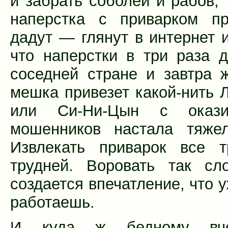
и забрать соболей и рабов, 
наперстка с приварком пр
дадут — глянут в интернет и
что наперстки в три раза 
соседней стране и завтра 
мешка привезет какой-нить 
или Си-Ни-Цын с окази
мошенников настала тяжел
Извлекать приварок все т
трудней. Воровать так сл
создается впечатление, что 
работаешь.
И куда ж бедному вче