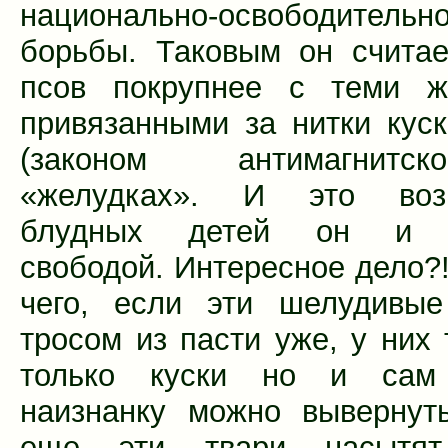
национально-освободительн
борьбы. Таковым он считае
псов покрупнее с теми ж
привязанными за нитки кус
(законом антимагнитс
«желудках». И это воз
блудных детей он и н
свободой. Интересное дело?!
чего, если эти шелудивые
тросом из пасти уже, у них 
только куски но и сам
наизнанку можно вывернут
еще эти твари насытят