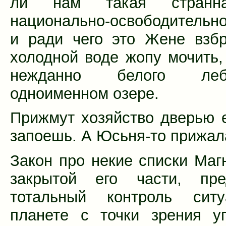
ли нам такая странн
национально-освободительн
и ради чего это Жене взб
холодной воде жопу мочить,
нежданно белого ле
одноименном озере.
Прижмут хозяйство дверью 
запоешь. А Юсьня-то прижал
Закон про некие списки Магн
закрытой его части, пред
тотальный контроль сит
планете с точки зрения у