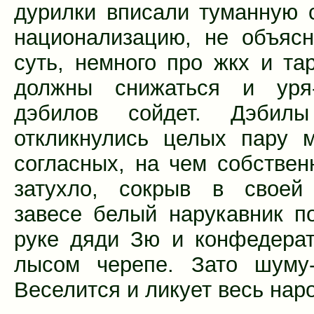
дурилки вписали туманную 
национализацию, не объяс
суть, немного про жкх и та
должны снижаться и уря
дэбилов сойдет. Дэбил
откликнулись целых пару 
согласных, на чем собствен
затухло, сокрыв в своей
завесе белый нарукавник п
руке дяди Зю и конфедерат
лысом черепе. Зато шуму-
Веселится и ликует весь нар