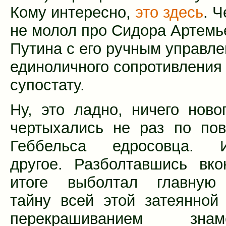
Кому интересно,
это здесь
. Ч
не молол про Сидора Артемь
Путина с его ручным управле
единоличного сопротивления
супостату.
Ну, это ладно, ничего ново
чертыхались не раз по пов
Геббельса едросовца. И
другое. Разболтавшись вк
итоге выболтал главную
тайну всей этой затеянной
перекрашиванием зн