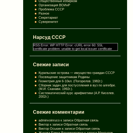
Общественный избирком
Организация ВОИнР
Проблема СССР
Разное
Секретариат
Суверенитет
Нарсуд СССР
RSS Error: WP HTTP Error: cURL error 60: SSL
certificate problem: unable to get local issuer certificate
Свежие записи
Курильские острова — имущество граждан СССР
Посвящение защитникам Родины
Геометрия для 6-10кл. (Погорелов. 1982г.)
Сборник задач для постуспления в вуз по алгебре.
(М.И. Сканави. 1992г.).
Систематический курс арифметики (А.Р. Киселев.
2002г.)
Свежие комментарии
adminvoinruco
к записи
Обратная связь
Виктор
к записи
Обратная связь
Виктор Оськин
к записи
Обратная связь
Жукова Елена Владимировна
к записи
Мантуров