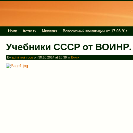
Home
Activity
Members
Всесоюзный референдум от 17.03.91г
Учебники СССР от ВОИНР. П
By
adminvoinruco
on 30.10.2014 at 15:39 in
Книги