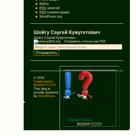
Войти
RSS
записей
RSS
комментариев
WordPress.org
Шойгу Сеpгей Кужугетович
Шойгу Сеpгей Кужугетович
Отправить статью как PDF
Никогда не
стоит никому
© 2026
ничего
Секретариат
объяснять.
ВОИНР СССР
This blog is
Тот, кто не
proudly powered
хочет
by
WordPress
.
слушать - не
услышит и
не поймет, а тот, кто слышит
и понимает - тот не
нуждается в объяснениях.
Омар Хаям
=
В
О
И
Н
Р
С
С
С
Р
=