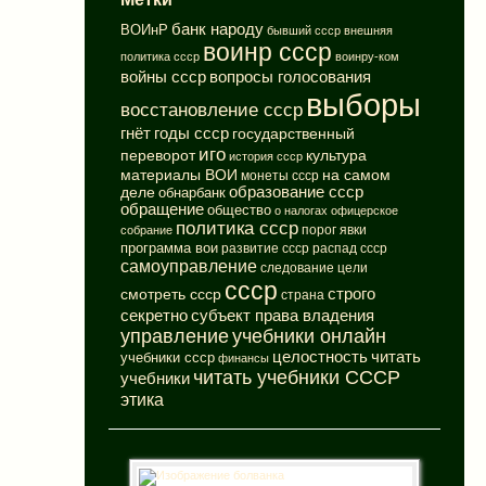
банк народу
ВОИнР
бывший ссср
внешняя
воинр ссср
политика ссср
воинру-ком
вопросы голосования
войны ссср
выборы
восстановление ссср
годы ссср
гнёт
государственный
иго
переворот
культура
история ссср
материалы ВОИ
на самом
монеты ссср
деле
образование ссср
обнарбанк
обращение
общество
о налогах
офицерское
политика ссср
порог явки
собрание
программа вои
развитие ссср
распад ссср
самоуправление
следование цели
ссср
смотреть ссср
строго
страна
субъект права владения
секретно
управление
учебники онлайн
целостность
читать
учебники ссср
финансы
читать учебники СССР
учебники
этика