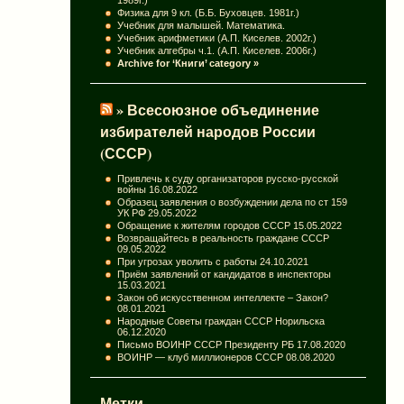
Физика для 9 кл. (Б.Б. Буховцев. 1981г.)
Учебник для малышей. Математика.
Учебник арифметики (А.П. Киселев. 2002г.)
Учебник алгебры ч.1. (А.П. Киселев. 2006г.)
Archive for ‘Книги’ category »
» Всесоюзное объединение
избирателей народов России
(СССР)
Привлечь к суду организаторов русско-русской
войны
16.08.2022
Образец заявления о возбуждении дела по ст 159
УК РФ
29.05.2022
Обращение к жителям городов СССР
15.05.2022
Возвращайтесь в реальность граждане СССР
09.05.2022
При угрозах уволить с работы
24.10.2021
Приём заявлений от кандидатов в инспекторы
15.03.2021
Закон об искусственном интеллекте – Закон?
08.01.2021
Народные Советы граждан СССР Норильска
06.12.2020
Письмо ВОИНР СССР Президенту РБ
17.08.2020
ВОИНР — клуб миллионеров СССР
08.08.2020
Метки