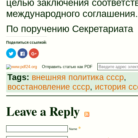
целью заключения соответст
международного соглашения.
По поручению Секретариата
Поделиться ссылкой:
Нажмите,
Нажмите
Нажмите,
чтобы
здесь,
чтобы
поделиться
чтобы
поделиться
на
поделиться
в
Отправить статью как PDF
Twitter
контентом
Google+
(Открывается
на
(Открывается
в
Facebook.
в
Tags:
внешняя политика ссср
,
новом
(Открывается
новом
окне)
в
окне)
восстановление ссср
,
история сс
новом
окне)
Leave a Reply
Name