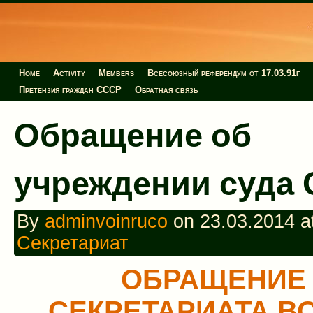
Home
Activity
Members
Всесоюзный референдум от 17.03.91г
Претензия граждан СССР
Обратная связь
Обращение об
учреждении суда
By
adminvoinruco
on 23.03.2014 at
Секретариат
ОБРАЩЕНИЕ
СЕКРЕТАРИАТА В