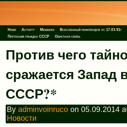
Home
Activity
Members
Всесоюзный референдум от 17.03.91г
Претензия граждан СССР
Обратная связь
Против чего тайн
сражается Запад 
СССР?*
By
adminvoinruco
on 05.09.2014 at
Новости