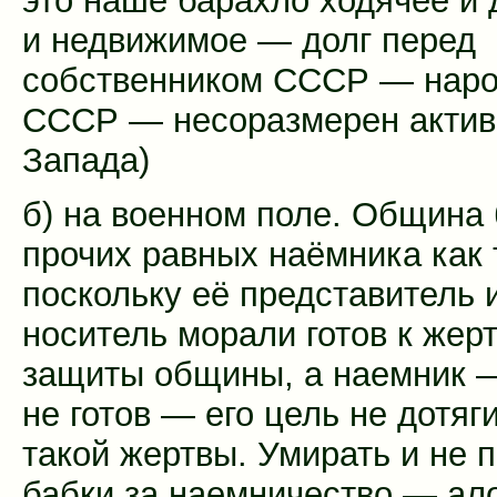
это наше барахло ходячее и
и недвижимое — долг перед
собственником СССР — нар
СССР — несоразмерен акти
Запада)
б) на военном поле. Община 
прочих равных наёмника как 
поскольку её представитель 
носитель морали готов к жер
защиты общины, а наемник —
не готов — его цель не дотяг
такой жертвы. Умирать и не 
бабки за наемничество — ало