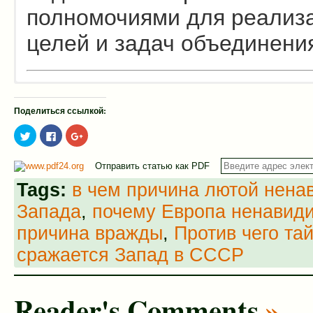
полномочиями для реализ
целей и задач объединени
Поделиться ссылкой:
Нажмите,
Нажмите
Нажмите,
чтобы
здесь,
чтобы
поделиться
чтобы
поделиться
на
поделиться
в
Отправить статью как PDF
Twitter
контентом
Google+
(Открывается
на
(Открывается
в
Facebook.
в
Tags:
в чем причина лютой нена
новом
(Открывается
новом
окне)
в
окне)
Запада
,
почему Европа ненавиди
новом
окне)
причина вражды
,
Против чего та
сражается Запад в СССР
Reader's Comments
»