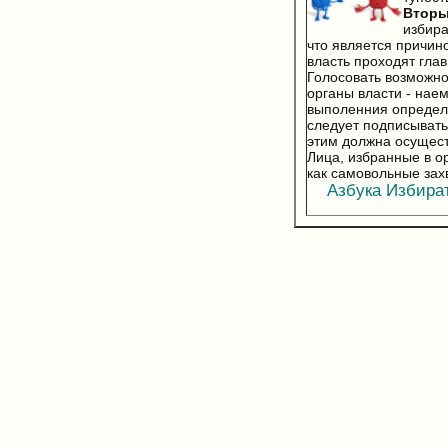
Втор
избира
что является причин
власть проходят гла
Голосовать возможно 
органы власти - нае
выполенния определе
следует подписывать
этим должна осущест
Лица, избранные в о
как самовольные зах
Азбука Избирате