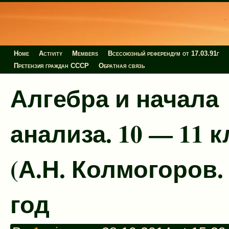
Home
Activity
Members
Всесоюзный референдум от 17.03.91г
Претензия граждан СССР
Обратная связь
Алгебра и начала
анализа. 10 — 11 к
(А.Н. Колмогоров.
год