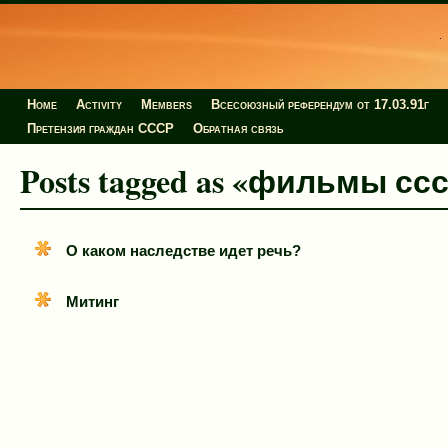
Home
Activity
Members
Всесоюзный референдум от 17.03.91г
Претензия граждан СССР
Обратная связь
Posts tagged as «фильмы сс
О каком наследстве идет речь?
Митинг