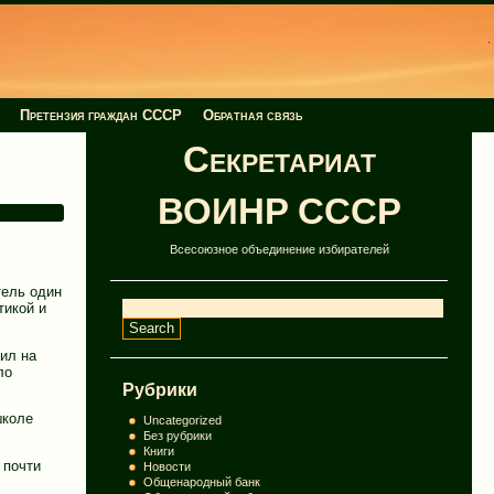
Претензия граждан СССР
Обратная связь
Секретариат
ВОИНР СССР
Всесоюзное объединение избирателей
тель один
тикой и
ил на
ло
Рубрики
школе
Uncategorized
Без рубрики
Книги
 почти
Новости
Общенародный банк