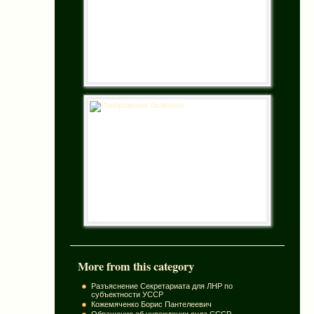
More from this category
Разъяснение Секретариата для ЛНР по
субъектности УССР
Кожемяченко Борис Пантелеевич
Обращение об учреждении суда СССР