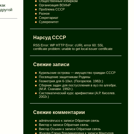
Общественный избирком
как
Организация ВОИнР
 другой
Проблема СССР
Разное
Секретариат
Суверенитет
Нарсуд СССР
RSS Error: WP HTTP Error: cURL error 60: SSL
certificate problem: unable to get local issuer certificate
Свежие записи
Курильские острова — имущество граждан СССР
Посвящение защитникам Родины
Геометрия для 6-10кл. (Погорелов. 1982г.)
Сборник задач для постуспления в вуз по алгебре.
(М.И. Сканави. 1992г.).
Систематический курс арифметики (А.Р. Киселев.
2002г.)
Свежие комментарии
adminvoinruco
к записи
Обратная связь
Виктор
к записи
Обратная связь
Виктор Оськин
к записи
Обратная связь
Жукова Елена Владимировна
к записи
Мантуров