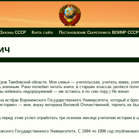
Законы СССР
Карта сайта
Постановление Секретариата ВОИНР СССР
ич
нтров Тамбовской области. Моя семья — учительская, учитель мама, учи
ь военным. Рано полюбил читать книги, в старших классах увлёкся поли
ы избежать недоразумений — им остаюсь и по сию пору.) Не женат.
на истфак Воронежского Государственного Университета, который и брос
историю» — мне, внуку ветерана Великой Отечественной, терпеть их бы
а перед этим успел отработать три осенних месяца учителем истории в 
вского Государственного Университета. С 1994 по 1996 год опубликовал