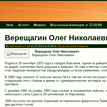
Home
Activity
Members
Всесоюзный референдум от 17.03.91г
Верещагин Олег Николаев
By
adminvoinruco
on 01.03.2013 at 19:06 in
Общественный избирком
Верещагин Олег Николаевич
Верещагин Олег Николаевич
Родился 10 сентября 1973 года в городке Кирсанов, одном из райце
из дядей, учителями были дедушка и бабушка. Но сам я мечтал стат
стал национал-монархистом (предупреждаю со всем уважением, чтоб
В 1990 году окончил 11 классов школы №3 и тем же летом поступил 
следующее лето, сбежав в армию от «демократических взглядов на 
противно.
С декабря 1991 по ноябрь 1993 года служил в пограничных войсках, 
небольшого села Сурки в 18 километрах от Кирсанова.
1994 поступил на заочное отделение исторического факультета Тамбо
два десятка статей.