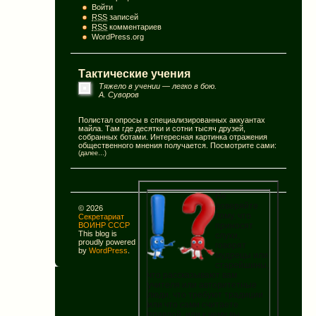
Войти
RSS
записей
RSS
комментариев
WordPress.org
Тактические учения
Тяжело в учении — легко в бою.
А. Суворов
Полистал опросы в специализированных аккуантах
майла. Там где десятки и сотни тысяч друзей,
собранных ботами. Интересная картинка отражения
общественного мнения получается. Посмотрите сами:
(далее…)
Не
доверяйте
© 2026
тому, что
Секретариат
приносят
ВОИНР СССР
This blog is
слухи,
proudly powered
говорят
by
WordPress
.
мудрецы или
старейшины,
что рассказывают вам
учителя или авторитетные
люди, что требуют традиции
или что сами считаете
правдой, или к чему вы