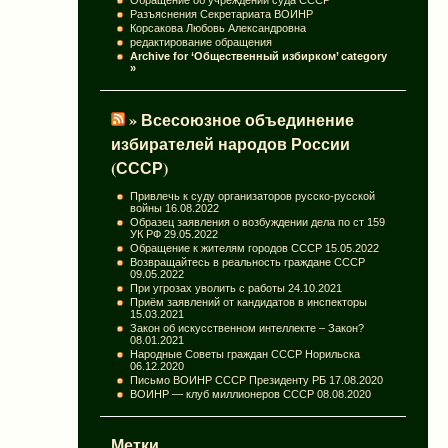
Разъяснения Секретариата ВОИНР
Корсакова Любовь Александровна
редактирование обращения
Archive for ‘Общественный избирком’ category
»
» Всесоюзное объединение
избирателей народов России
(СССР)
Привлечь к суду организаторов русско-русской
войны
16.08.2022
Образец заявления о возбуждении дела по ст 159
УК РФ
29.05.2022
Обращение к жителям городов СССР
15.05.2022
Возвращайтесь в реальность граждане СССР
09.05.2022
При угрозах уволить с работы
24.10.2021
Приём заявлений от кандидатов в инспекторы
15.03.2021
Закон об искусственном интеллекте – Закон?
08.01.2021
Народные Советы граждан СССР Норильска
06.12.2020
Письмо ВОИНР СССР Президенту РБ
17.08.2020
ВОИНР — клуб миллионеров СССР
08.08.2020
Метки