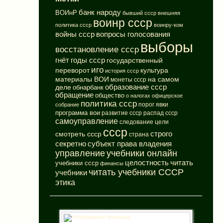
банк народу
ВОИнР
бывший ссср
внешняя
воинр ссср
политика ссср
воинру-ком
вопросы голосования
войны ссср
выборы
восстановление ссср
годы ссср
гнёт
государственный
иго
переворот
культура
история ссср
материалы ВОИ
на самом
монеты ссср
деле
образование ссср
обнарбанк
обращение
общество
о налогах
офицерское
политика ссср
порог явки
собрание
программа вои
развитие ссср
распад ссср
самоуправление
следование цели
ссср
смотреть ссср
строго
страна
субъект права владения
секретно
управление
учебники онлайн
целостность
читать
учебники ссср
финансы
читать учебники СССР
учебники
этика