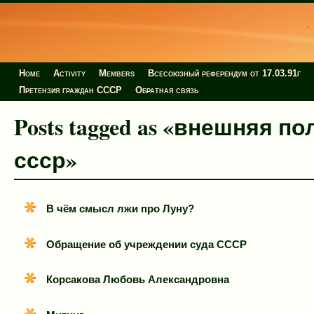
Home
Activity
Members
Всесоюзный референдум от 17.03.91г
Претензия граждан СССР
Обратная связь
Posts tagged as «внешняя п
ссср»
В чём смысл лжи про Луну?
Обращение об учреждении суда СССР
Корсакова Любовь Александровна