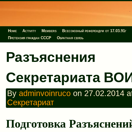
Home
Activity
Members
Всесоюзный референдум от 17.03.91г
Претензия граждан СССР
Обратная связь
Разъяснения
Секретариата ВО
By
adminvoinruco
on 27.02.2014 at
Секретариат
Подготовка Разъяснени