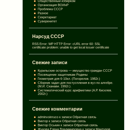
Общественный избирком
Организация ВОИнР
Проблема СССР
Разное
Секретариат
Суверенитет
Нарсуд СССР
RSS Error: WP HTTP Error: cURL error 60: SSL
certificate problem: unable to get local issuer certificate
Свежие записи
Курильские острова — имущество граждан СССР
Посвящение защитникам Родины
Геометрия для 6-10кл. (Погорелов. 1982г.)
Сборник задач для постуспления в вуз по алгебре.
(М.И. Сканави. 1992г.).
Систематический курс арифметики (А.Р. Киселев.
2002г.)
Свежие комментарии
adminvoinruco
к записи
Обратная связь
Виктор
к записи
Обратная связь
Виктор Оськин
к записи
Обратная связь
Жукова Елена Владимировна
к записи
Мантуров