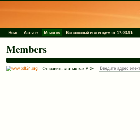
Home
Activity
Members
Всесоюзный референдум от 17.03.91г
Members
Отправить статью как PDF