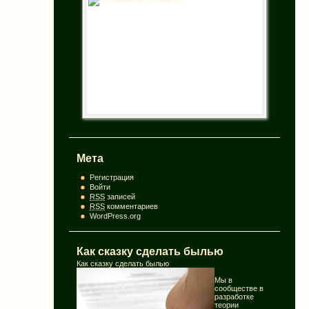
Мета
Регистрация
Войти
RSS
записей
RSS
комментариев
WordPress.org
Как сказку сделать былью
Как сказку сделать былью
Мы в
сообществе в
разработке
теории