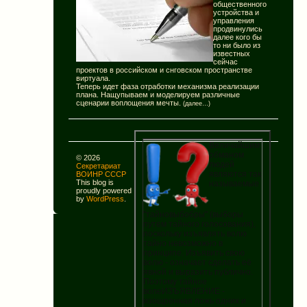
общественного
устройства
и
управления
продвинулись
далее кого бы
то ни было из
известных
сейчас
проектов в российском и снговском пространстве
виртуала.
Теперь идет фаза отработки механизма реализации
плана. Нащупываем и моделируем различные
сценарии воплощения мечты.
(далее…)
Величайшим
обманом
© 2026
людей
Секретариат
являются так
ВОИНР СССР
This blog is
называемые
proudly powered
by
WordPress
.
"тайновыбобры" (выборы
путем тайного голосования),
поскольку изъявлять волю
тайно невозможно в
принципе. Изъявить свою
волю - означает сделать её
явной и выразить публично.
Поэтому тайное
волеИЗЪЯВЛЕНИЕ -
изощренная ложь одних и