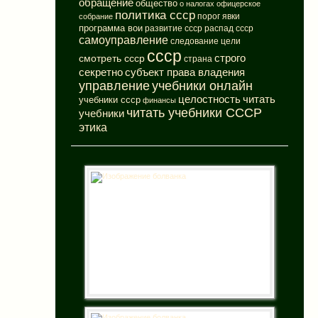
обращение
общество
о налогах
офицерское
политика ссср
порог явки
собрание
программа вои
развитие ссср
распад ссср
самоуправление
следование цели
ссср
смотреть ссср
строго
страна
субъект права владения
секретно
управление
учебники онлайн
целостность
читать
учебники ссср
финансы
читать учебники СССР
учебники
этика