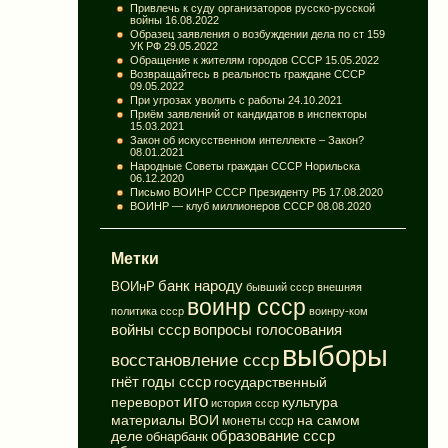
Привлечь к суду организаторов русско-русской
войны
16.08.2022
Образец заявления о возбуждении дела по ст 159
УК РФ
29.05.2022
Обращение к жителям городов СССР
15.05.2022
Возвращайтесь в реальность граждане СССР
09.05.2022
При угрозах уволить с работы
24.10.2021
Приём заявлений от кандидатов в инспекторы
15.03.2021
Закон об искусственном интеллекте – Закон?
08.01.2021
Народные Советы граждан СССР Норильска
06.12.2020
Письмо ВОИНР СССР Президенту РБ
17.08.2020
ВОИНР — клуб миллионеров СССР
08.08.2020
Метки
банк народу
ВОИнР
бывший ссср
внешняя
воинр ссср
политика ссср
воинру-ком
вопросы голосования
войны ссср
выборы
восстановление ссср
годы ссср
гнёт
государственный
иго
переворот
культура
история ссср
материалы ВОИ
на самом
монеты ссср
деле
образование ссср
обнарбанк