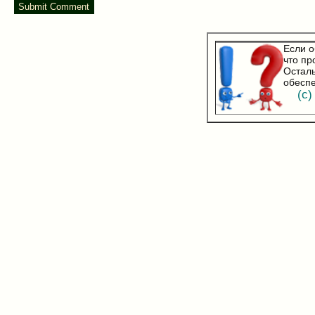
Если о
что пр
Осталь
обеспе
(с) 