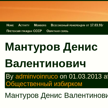
Home
Activity
Members
Всесоюзный референдум от 17.03.91г
Претензия граждан СССР
Обратная связь
Мантуров Денис
Валентинович
By
adminvoinruco
on 01.03.2013 at
Общественный избирком
Мантуров Денис Валентинов