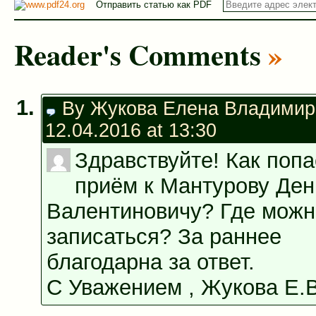
Отправить статью как PDF
Twitter
контентом
Google+
(Открывается
на
(Открывается
в
Facebook.
в
новом
(Открывается
новом
окне)
в
окне)
Reader's Comments
»
новом
окне)
By Жукова Елена Владимир
12.04.2016 at 13:30
Здравствуйте! Как попа
приём к Мантурову Ден
Валентиновичу? Где можн
записаться? За раннее
благодарна за ответ.
С Уважением , Жукова Е.В