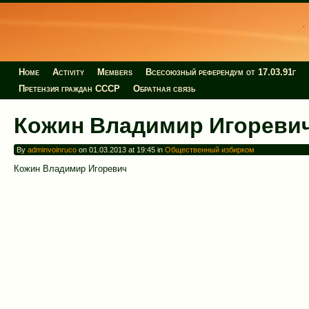
Home
Activity
Members
Всесоюзный референдум от 17.03.91г
Претензия граждан СССР
Обратная связь
Кожин Владимир Игореви
By
adminvoinruco
on 01.03.2013 at 19:45 in
Общественный избирком
Кожин Владимир Игоревич