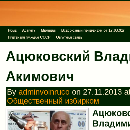
Home
Activity
Members
Всесоюзный референдум от 17.03.91г
Претензия граждан СССР
Обратная связь
Ацюковский Вла
Акимович
By
adminvoinruco
on 27.11.2013 at
Общественный избирком
Ацюков
Владим