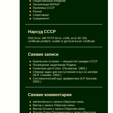
Общественный избирком
Организация ВОИнР
Проблема СССР
Разное
Секретариат
Суверенитет
Нарсуд СССР
RSS Error: WP HTTP Error: cURL error 60: SSL
certificate problem: unable to get local issuer certificate
Свежие записи
Курильские острова — имущество граждан СССР
Посвящение защитникам Родины
Геометрия для 6-10кл. (Погорелов. 1982г.)
Сборник задач для постуспления в вуз по алгебре.
(М.И. Сканави. 1992г.).
Систематический курс арифметики (А.Р. Киселев.
2002г.)
Свежие комментарии
adminvoinruco
к записи
Обратная связь
Виктор
к записи
Обратная связь
Виктор Оськин
к записи
Обратная связь
Жукова Елена Владимировна
к записи
Мантуров