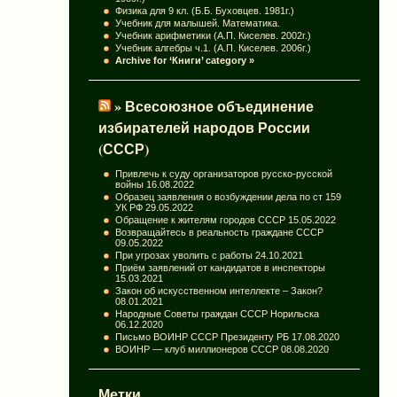
Физика для 9 кл. (Б.Б. Буховцев. 1981г.)
Учебник для малышей. Математика.
Учебник арифметики (А.П. Киселев. 2002г.)
Учебник алгебры ч.1. (А.П. Киселев. 2006г.)
Archive for ‘Книги’ category »
» Всесоюзное объединение
избирателей народов России
(СССР)
Привлечь к суду организаторов русско-русской
войны
16.08.2022
Образец заявления о возбуждении дела по ст 159
УК РФ
29.05.2022
Обращение к жителям городов СССР
15.05.2022
Возвращайтесь в реальность граждане СССР
09.05.2022
При угрозах уволить с работы
24.10.2021
Приём заявлений от кандидатов в инспекторы
15.03.2021
Закон об искусственном интеллекте – Закон?
08.01.2021
Народные Советы граждан СССР Норильска
06.12.2020
Письмо ВОИНР СССР Президенту РБ
17.08.2020
ВОИНР — клуб миллионеров СССР
08.08.2020
Метки