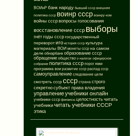
банк народу
ВОИнР
бывший ссср
внешняя
воинр ссср
политика ссср
воинру-ком
вопросы голосования
войны ссср
выборы
восстановление ссср
годы ссср
гнёт
государственный
иго
переворот
культура
история ссср
материалы ВОИ
на самом
монеты ссср
деле
образование ссср
обнарбанк
обращение
общество
о налогах
офицерское
политика ссср
порог явки
собрание
программа вои
развитие ссср
распад ссср
самоуправление
следование цели
ссср
смотреть ссср
строго
страна
субъект права владения
секретно
управление
учебники онлайн
целостность
читать
учебники ссср
финансы
читать учебники СССР
учебники
этика