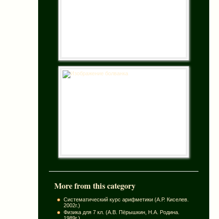
More from this category
Систематический курс арифметики (А.Р. Киселев.
2002г.)
Физика для 7 кл. (А.В. Пёрышкин, Н.А. Родина.
1989г.)