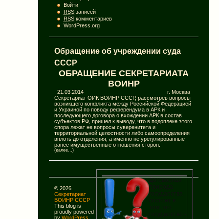
Войти
RSS
записей
RSS
комментариев
WordPress.org
Обращение об учреждении суда
СССР
ОБРАЩЕНИЕ СЕКРЕТАРИАТА
ВОИНР
21.03.2014 г. Москва
Секретариат ОИК ВОИНР СССР, рассмотрев вопросы
возникшего конфликта между Российской Федерацией
и Украиной по поводу референдума в АРК и
последующего договора о вхождении АРК в состав
субъектов РФ, пришел к выводу, что в подоплеке этого
спора лежат не вопросы суверенитета и
территориальной целостности либо самоопределения
вплоть до отделения, а именно не урегулированные
ранее имущественные отношения сторон.
(далее…)
Договорная
природа
© 2026
государства
Секретариат
состоит в
ВОИНР СССР
This blog is
том, что
proudly powered
государство -
by
WordPress
.