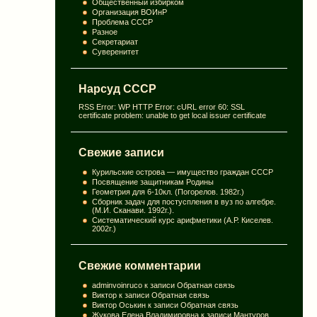
Общественный избирком
Организация ВОИнР
Проблема СССР
Разное
Секретариат
Суверенитет
Нарсуд СССР
RSS Error: WP HTTP Error: cURL error 60: SSL
certificate problem: unable to get local issuer certificate
Свежие записи
Курильские острова — имущество граждан СССР
Посвящение защитникам Родины
Геометрия для 6-10кл. (Погорелов. 1982г.)
Сборник задач для постуспления в вуз по алгебре.
(М.И. Сканави. 1992г.).
Систематический курс арифметики (А.Р. Киселев.
2002г.)
Свежие комментарии
adminvoinruco
к записи
Обратная связь
Виктор
к записи
Обратная связь
Виктор Оськин
к записи
Обратная связь
Жукова Елена Владимировна
к записи
Мантуров