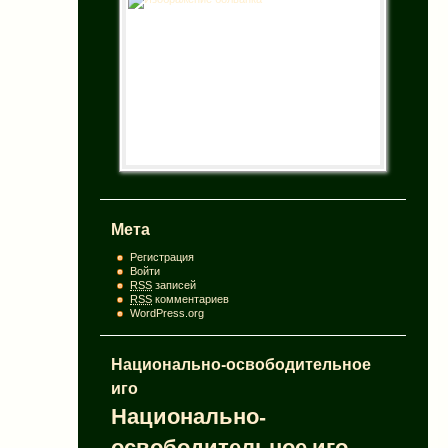
Мета
Регистрация
Войти
RSS
записей
RSS
комментариев
WordPress.org
Национально-освободительное
иго
Национально-
освободительное иго