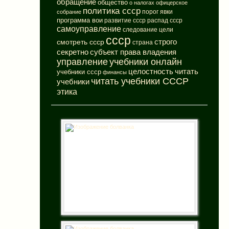
обращение
общество
о налогах
офицерское
политика ссср
порог явки
собрание
программа вои
развитие ссср
распад ссср
самоуправление
следование цели
ссср
смотреть ссср
строго
страна
субъект права владения
секретно
управление
учебники онлайн
целостность
читать
учебники ссср
финансы
читать учебники СССР
учебники
этика