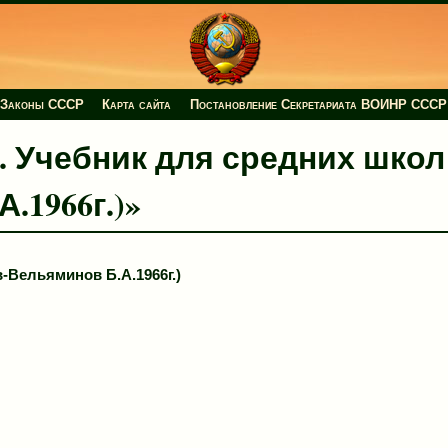
Законы СССР
Карта сайта
Постановление Секретариата ВОИНР СССР
ия. Учебник для средних школ
.1966г.)»
-Вельяминов Б.А.1966г.)