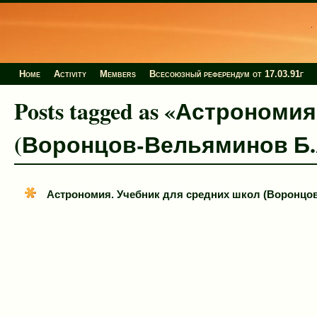
Home
Activity
Members
Всесоюзный референдум от 17.03.91г
Posts tagged as «Астроном
(Воронцов-Вельяминов Б.А
Астрономия. Учебник для средних школ (Воронцов