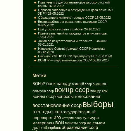
Привлечь к суду организаторов русско-русской
войны
16.08.2022
Образец заявления о возбуждении дела по ст 159
УК РФ
29.05.2022
Обращение к жителям городов СССР
15.05.2022
Возвращайтесь в реальность граждане СССР
09.05.2022
При угрозах уволить с работы
24.10.2021
Приём заявлений от кандидатов в инспекторы
15.03.2021
Закон об искусственном интеллекте – Закон?
08.01.2021
Народные Советы граждан СССР Норильска
06.12.2020
Письмо ВОИНР СССР Президенту РБ
17.08.2020
ВОИНР — клуб миллионеров СССР
08.08.2020
Метки
банк народу
ВОИнР
бывший ссср
внешняя
воинр ссср
политика ссср
воинру-ком
вопросы голосования
войны ссср
выборы
восстановление ссср
годы ссср
гнёт
государственный
иго
переворот
культура
история ссср
материалы ВОИ
на самом
монеты ссср
деле
образование ссср
обнарбанк