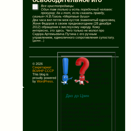
Все христопродавцы.
Один там только и есть порядочный человек:
прокурор; да и тот, если сказать правду,
свинья» Н.В.Гоголь «Мертвые души»
Два часа вил петли меж кустов знаменитый едросовец
Женя Федоров в своем предновогоднем (28 декабря
2012) обращении к вислоухому народу. Кому
интересно,
это здесь
. Чего только не молол про
Сидора Артемьевича Путина с его ручным
управлением, единоличного сопротивления супостату.
(далее…)
Абсолютно
мудрый
© 2026
ничего не
Секретариат
накапливает
ВОИНР СССР
This blog is
- он все
proudly powered
делает для
by
WordPress
.
людей и все
отдает
другим.
Дао дэ Цзин
Абсолютно мудрый ничего не
накапливает - он все делает
для людей и все отдает
другим, поскольку государство
всё равно отнимет все до
нитки и ещё столько же
запишет в долг.