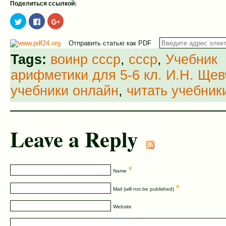
Поделиться ссылкой:
Нажмите,
Нажмите
Нажмите,
чтобы
здесь,
чтобы
поделиться
чтобы
поделиться
на
поделиться
в
Отправить статью как PDF
Twitter
контентом
Google+
(Открывается
на
(Открывается
в
Facebook.
в
Tags:
воинр ссср
,
ссср
,
Учебник
новом
(Открывается
новом
окне)
в
окне)
арифметики для 5-6 кл. И.Н. Щев
новом
окне)
учебники онлайн
,
читать учебни
Leave a Reply
Name
Mail (will not be published)
Website