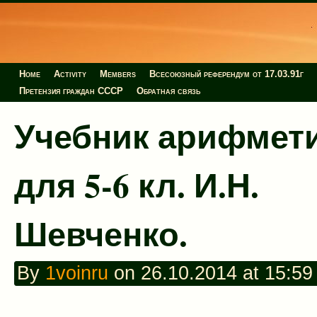
Home
Activity
Members
Всесоюзный референдум от 17.03.91г
Претензия граждан СССР
Обратная связь
Учебник арифмет
для 5-6 кл. И.Н.
Шевченко.
By
1voinru
on 26.10.2014 at 15:59