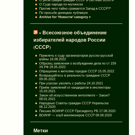
О Суде народа по-мухински
Против чего тайно сражается Запад в СССР?*
По просьбе донецких публикую
Archive for ‘Новости’ category »
» Всесоюзное объединение
избирателей народов России
(СССР)
Привлечь к суду организаторов русско-русской
войны
16.08.2022
Образец заявления о возбуждении дела по ст 159
УК РФ
29.05.2022
Обращение к жителям городов СССР
15.05.2022
Возвращайтесь в реальность граждане СССР
09.05.2022
При угрозах уволить с работы
24.10.2021
Приём заявлений от кандидатов в инспекторы
15.03.2021
Закон об искусственном интеллекте – Закон?
08.01.2021
Народные Советы граждан СССР Норильска
06.12.2020
Письмо ВОИНР СССР Президенту РБ
17.08.2020
ВОИНР — клуб миллионеров СССР
08.08.2020
Метки