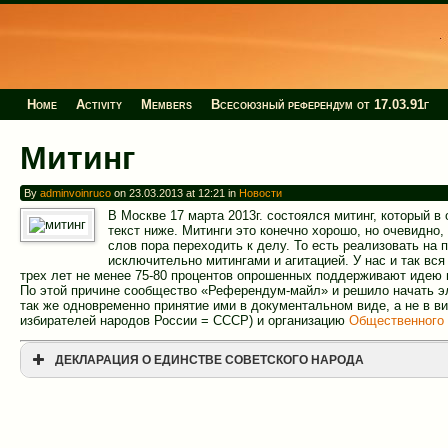
Home
Activity
Members
Всесоюзный референдум от 17.03.91г
Митинг
By
adminvoinruco
on 23.03.2013 at 12:21 in
Новости
В Москве 17 марта 2013г. состоялся митинг, который в
текст ниже. Митинги это конечно хорошо, но очевидно, 
слов пора переходить к делу. То есть реализовать на 
исключительно митингами и агитацией. У нас и так вс
трех лет не менее 75-80 процентов опрошенных поддерживают идею
По этой причине сообщество «Референдум-майл» и решило начать э
так же одновременно принятие ими в документальном виде, а не в в
избирателей народов России = СССР) и организацию
Общественного 
ДЕКЛАРАЦИЯ О ЕДИНСТВЕ СОВЕТСКОГО НАРОДА