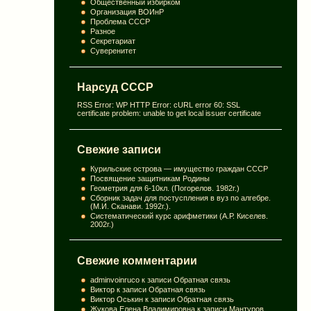
Общественный избирком
Организация ВОИнР
Проблема СССР
Разное
Секретариат
Суверенитет
Нарсуд СССР
RSS Error: WP HTTP Error: cURL error 60: SSL
certificate problem: unable to get local issuer certificate
Свежие записи
Курильские острова — имущество граждан СССР
Посвящение защитникам Родины
Геометрия для 6-10кл. (Погорелов. 1982г.)
Сборник задач для постуспления в вуз по алгебре.
(М.И. Сканави. 1992г.).
Систематический курс арифметики (А.Р. Киселев.
2002г.)
Свежие комментарии
adminvoinruco
к записи
Обратная связь
Виктор
к записи
Обратная связь
Виктор Оськин
к записи
Обратная связь
Жукова Елена Владимировна
к записи
Мантуров