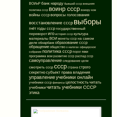
банк народу
ВОИнР
бывший ссср
внешняя
воинр ссср
политика ссср
воинру-ком
вопросы голосования
войны ссср
выборы
восстановление ссср
годы ссср
гнёт
государственный
иго
переворот
культура
история ссср
материалы ВОИ
на самом
монеты ссср
деле
образование ссср
обнарбанк
обращение
общество
о налогах
офицерское
политика ссср
порог явки
собрание
программа вои
развитие ссср
распад ссср
самоуправление
следование цели
ссср
смотреть ссср
строго
страна
субъект права владения
секретно
управление
учебники онлайн
целостность
читать
учебники ссср
финансы
читать учебники СССР
учебники
этика