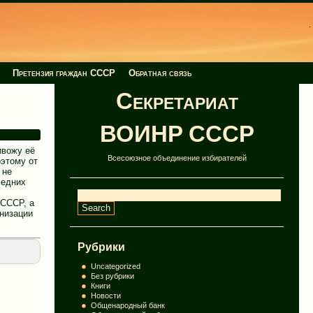
Претензия граждан СССР
Обратная связь
Секретариат
ВОИНР СССР
ивожу её
Всесоюзное объединение избирателей
оэтому от
 не
ледних
 СССР, а
низации
Рубрики
Uncategorized
Без рубрики
Книги
Новости
Общенародный банк