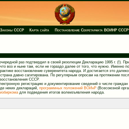
Законы СССР
Карта сайта
Постановление Секретариата ВОИНР СССР
 очередной раз подтвердил в своей резолюции Декларацию 1995 г. (!). Пр
что воз и ныне там, если не гораздо далее от того, что нужно. Именно п
практике восстановление суверенитета народа. И достигается это далеко
я страна давно сагитирована. По регулярным опросам на протяжении пос
 восстановления СССР.
лектронную регистрацию и документирование сведений о числе граждан
иде неких деклараций,
программных положений ВОИнР
(Всесоюзной орга
избиркома
для подведения итогов волеизъявления народа.