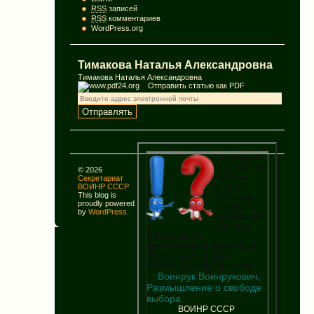
RSS
записей
RSS
комментариев
WordPress.org
Тимакова Наталья Александровна
Тимакова Наталья Александровна
Отправить статью как PDF
У разумного
человека нет
© 2026
свободы
Секретариат
выбора,
ВОИНР СССР
This blog is
поскольку
proudly powered
наличие
by
WordPress
.
наилучшего
решения
всегда диктует
необходимость реализации
именно его и не дает
возможности выбора иных.
Воинрук Воинрукович,
Размышление о свободе
выбора
=
В
О
И
Н
Р
С
С
С
Р
=