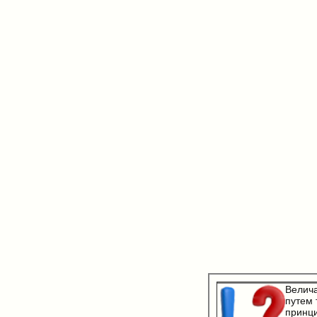
Велич
путем 
принци