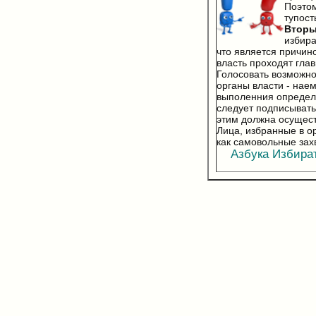
Поэто
тупост
Втор
избира
что является причин
власть проходят гла
Голосовать возможно 
органы власти - нае
выполенния определе
следует подписывать
этим должна осущест
Лица, избранные в о
как самовольные зах
Азбука Избирате