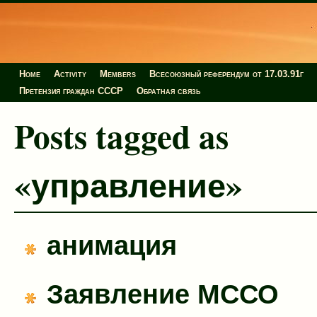
Home
Activity
Members
Всесоюзный референдум от 17.03.91г
Претензия граждан СССР
Обратная связь
Posts tagged as
«управление»
анимация
Заявление МССО