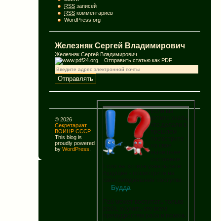
RSS
записей
RSS
комментариев
WordPress.org
Железняк Сергей Владимирович
Железняк Сергей Владимирович
Отправить статью как PDF
Если вы
хотите знать,
© 2026
что делали в
Секретариат
прошлом -
ВОИНР СССР
This blog is
посмотрите
proudly powered
на свое
by
WordPress
.
нынешнее
состояние.
Если вы хотите узнать свое
будущее - посмотрите на
свои сегодняшние поступки.
Будда
Раб может воспитать только
раба, обучить его всем
премудростям раба и помочь