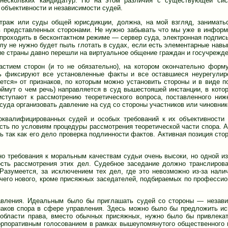
нескольких кандидатур. Но на этом различия с существующей сис
 объективности и независимости судей.
траж или суды общей юрисдикции, должна, на мой взгляд, занимать
 представленных сторонами. Не нужно забывать что мы уже в инфор
проходить в бесконтактном режиме — сервер суда, электронная подпись
лу не нужно будет пыль глотать в судах, если есть элементарные навы
гие страны давно перешли на виртуальное общение граждан и госучрежде
астием сторон (и то не обязательно), на котором окончательно форм
ь фиксируют все установленные факты и все оставшиеся неурегули
ется» от признаков, по которым можно установить стороны и в виде п
ймут о чем речь) направляется в суд вышестояшей инстанции, в кото
ступают к рассмотрению теоретического вопроса, поставленного ни
суда организовать давление на суд со стороны участников или чиновник
коквалифицированных судей и особых требований к их объективности
сть по условиям процедуры рассмотрения теоретической части спора. А
так как его дело проверка подлинности фактов. Активная позиция стор
о требования к моральным качествам судьи очень высоки, но одной из
ость рассмотрения этих дел. Судебное заседание должно транслирова
Разумеется, за исключением тех дел, где это невозможно из-за нали
ичего нового, кроме присяжных заседателей, подбираемых по професси
авления. Идеальным было бы приглашать судей со стороны — незав
знаков спора в сфере управления. Здесь можно было бы предложить и
 области права, вместо обычных присяжных, нужно было бы привлека
орпоративным голосованием в рамках вышеупомянутого общественного 