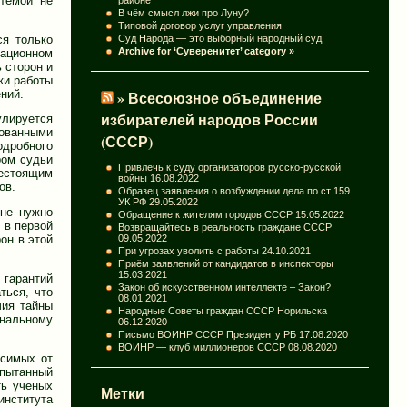
темой не
В чём смысл лжи про Луну?
Типовой договор услуг управления
ся только
Суд Народа — это выборный народный суд
Archive for ‘Суверенитет’ category »
мационном
 сторон и
ки работы
» Всесоюзное объединение
ний.
избирателей народов России
улируется
рованными
(СССР)
одробного
ром судьи
Привлечь к суду организаторов русско-русской
жестоящим
войны
16.08.2022
ов.
Образец заявления о возбуждении дела по ст 159
УК РФ
29.05.2022
 не нужно
Обращение к жителям городов СССР
15.05.2022
 в первой
Возвращайтесь в реальность граждане СССР
09.05.2022
он в этой
При угрозах уволить с работы
24.10.2021
Приём заявлений от кандидатов в инспекторы
15.03.2021
 гарантий
Закон об искусственном интеллекте – Закон?
ться, что
08.01.2021
чия тайны
Народные Советы граждан СССР Норильска
ональному
06.12.2020
Письмо ВОИНР СССР Президенту РБ
17.08.2020
ВОИНР — клуб миллионеров СССР
08.08.2020
исимых от
спытанный
ть ученых
Метки
института