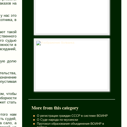
аказов на
у нас это
отника, в
ают такой
ственного
его судью
лжности в
аседаний,
иную долю
тельства,
азначение
опустимая
ом, чтобы
ыборности
жет стать
More from this category
этого нам
О регистрации граждан СССР в системе ВОИНР
ть судей,
О Суде народа по-мухински
а сало, а
Протокол образования объединения ВОИНР в
районе