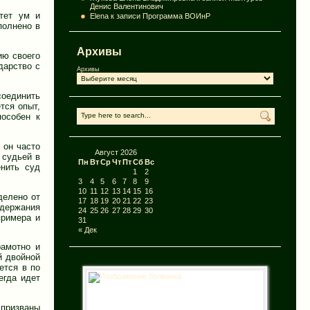
Денис Валентинович
итет ум и
Elena
к записи
Программа ВОИнР
полнено в
Архивы
ию своего
дарство с
Архивы
оединить
тся опыт,
пособен к
 он часто
Август 2026
 судьей в
Пн
Вт
Ср
Чт
Пт
Сб
Вс
енить суд
1
2
3
4
5
6
7
8
9
10
11
12
13
14
15
16
делено от
17
18
19
20
21
22
23
одержания
24
25
26
27
28
29
30
примера и
31
« Дек
рамотно и
й двойной
ется в по
егда идет
 призваны