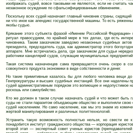
изображать судей, вовсе таковыми не являются, если не считать ч
незаконное осуждение по сфальсифицированным обвинениям..
Поскольку всех судей назначает главный чиновник страны, сидящий 
ни что иное как апендикс государственной машины. То есть ряженны
якобы судью.
Крякание этого субъекта фразой «Именем Российской Федерации» 
ритуал правосудием, по крайней мере в тех делах, где есть интер
чиновника. Таким заказчиком заведомо незаконных судебных актов
президента, председатель суда, как администратор этого богоугодн
аппарате. Мне встречались дела, где заказчиком для судьи нередк
работники канцелярий судов, служащие муниципальных предприятий (
Такая система назначенцев сама превращается очень скоро в со
совокупного продукта экономики в виде собственности и денег.
Но такие примитивные казалось бы для любого человека вещи до
Генпрокуратуры и высших судебных инстанций. Все они наделены пр
судей административным порядком это вопиющее и недопустимое на
роскошь или самоубийство.
Кто же должен в таком случае назначать судей и что может быть г
суды не стали паразитом объедающим общество и выполняли свою 
судей населением. Но само население, как мы это знаем из комиче
жертвой манипулирования и различных политтехнологий.
Устранить такую возможность полностью нельзя, но свести ее к
понадобится институт гражданского общества — корпорация юристо
второй этап — экспертный совет ученых юристов (преподавателей 