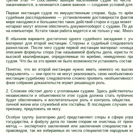
третий этап — собственно выборы населением судей из числа 
заканчиваются, а начинается самое важное — создание условий для
Первая инстанция судов по имущественным спорам, будь то арби
судебным расследованием — установлением достоверности фактов
мире находимся и большинство таких действий сторон и суда может 
нотариат могут вполне обеспечить документооборот с судами. По де
на компьютере. Кстати такая работа ведется и не только у нас. Мно
В обычном варианте достаточно одного судебного заседания с уч
материал для второй инстанции. Стороны и судебный следовател
разногласия. После чего судом первой инстанции материал «очища
описания формулы спора (так называемой фабулы дела, юристы по
высокой квалификации, определяемые по жребию, немедленно при
судом. Что бы за это время не было возможности установить состав 
Понятно, что во второй инстанции нужно иметь немного но высо
предъявлять — они просто не могут реализовать свою необъективно
инстанции судебному следователю сложно проявить необъективность 
фазе собрания доказательств играет решающую роль.
2. Сложнее обстоит дело с уголовными судами. Здесь действительн
независимости и объективности этих судов должна стать публичн
будет обеспечивать и воспитательную роль и контроль общества. 
личной жизни или служебной или гостайны. В последних случаях н
признаку, предложить не могу.
Особую группу (категорию дел) представляют споры в сфере упр
государства, и фабулу дела по таким спорам не очистишь от при
метод — экспертного заключения или заключения специалистов в
правоведов, так же избираемых из числа специалистов народным к