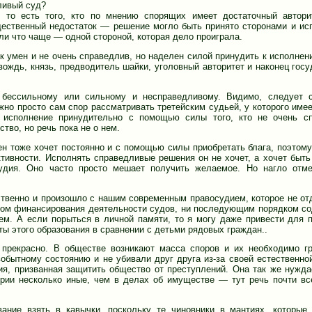
ливый суд?
, то есть того, кто по мнению спорящих имеет достаточный автор
щественный недостаток — решение могло быть принято сторонами и ис
ли что чаще — одной стороной, которая дело проиграла.
к умен и не очень справедлив, но наделен силой принудить к исполнен
ождь, князь, предводитель шайки, уголовный авторитет и наконец госу
бессильному или сильному и несправедливому. Видимо, следует с
жно просто сам спор рассматривать третейским судьей, у которого имее
в исполнение принудительно с помощью силы того, кто не очень с
тво, но речь пока не о нем.
н тоже хочет постоянно и с помощью силы приобретать блага, поэтому
тивности. Исполнять справедливые решения он не хочет, а хочет быть
удия. Оно часто просто мешает получить желаемое. Но нагло отм
ственно и произошло с нашим современным правосудием, которое не от
дком финансирования деятельности судов, ни последующим порядком с
ем. А если порыться в личной памяти, то я могу даже привести для 
ы этого образования в сравнении с детьми рядовых граждан..
прекрасно. В обществе возникают масса споров и их необходимо г
обытному состоянию и не убивали друг друга из-за своей естественно
ия, призванная защитить общество от преступлений. Она так же нужда
ерии несколько иные, чем в делах об имуществе — тут речь почти вс
ание взять в кавычки, поскольку те чиновники в мантиях, которые