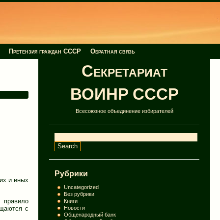
Претензия граждан СССР
Обратная связь
Секретариат
ВОИНР СССР
Всесоюзное объединение избирателей
Рубрики
их и иных
Uncategorized
Без рубрики
к правило
Книги
ащаются с
Новости
Общенародный банк