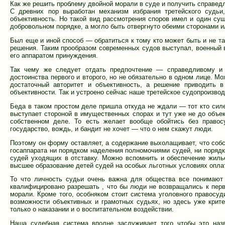
Как же решить проблему двойной морали в суде и получить справед
С древних пор выработан механизм избрания третейского судьи
объективность. Но такой вид рассмотрения споров имел и один су
добровольном порядке, а могло быть отвергнуто обеими сторонами и
Был еще и иной способ — обратиться к тому кто может быть и не та
решения. Таким прообразом современных судов выступал, военный в
его аппаратом принуждения.
Так чему же следует отдать предпочтение — справедливому и 
достоинства первого и второго, но не обязательно в одном лице. Мо
достаточный авторитет и объективность, а решение приводить 
объективности. Так и устроено сейчас наше третейское судопроизводс
Беда в таком простом деле пришла откуда не ждали — тот кто силе
выступает стороной в имущественных спорах и тут уже не до объек
собственном деле. То есть желает вообще обойтись без правос
государство, вождь, и бандит не хочет — что о нем скажут люди.
Поэтому он форму оставляет, а содержание выхолащивает, что соб
госаппарата ни порядком наделения полномочиями судей, ни поря
судей уходящих в отставку. Можно вспомнить и обеспечение жиль
высшее образование детей судей на особых льготных условиях оплат
То что личность судьи очень важна для общества все понимают 
квалифицировано разрешать , что бы люди не возвращались к перв
морали. Кроме того, особняком стоит система уголовного правосуд
возможности объективных и грамотных судьях, но здесь уже крит
только о наказании и о воспитательном воздействии.
Наша судебная система вполне заслуживает того чтобы это назв