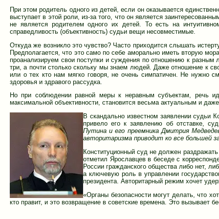
При этом родитель одного из детей, если он оказывается единственн
выступает в этой роли, из-за того, что он является заинтересован
не является родителем одного их детей. То есть на интуитивно
справедливость (объективность) судьи вещи несовместимые.
Откуда же возникло это чувство? Часто приходится слышать истер
Предполагается, что это само по себе аморально иметь вторую мора
проанализируем свои поступки и суждения по отношению к разным л
три, а почти столько скольку мы знаем людей. Даже отношение к св
или о тех кто нам мягко говоря, не очень симпатичен. Не нужно 
здоровья и здравого рассудка.
Но при соблюдении равной меры к неравным субъектам, речь ид
максимальной объективности, становится весьма актуальным и даж
В скандально известном заявлении судьи Ко
привело его к заявлению об отставке, су
Путина и его преемника Дмитрия Медведев
авторитаризма приводит ко все большей за
Конституционный суд не должен раздражать
отметил Ярославцев в беседе с корреспонд
России гражданского общества либо нет, ли
а ключевую роль в управлении государство
президента. Авторитарный режим хочет удер
«Органы безопасности могут делать, что хо
кто правит, и это возвращение в советские времена. Это вызывает б