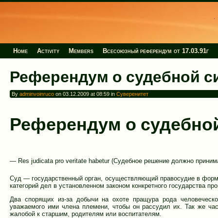
Home
Activity
Members
Всесоюзный референдум от 17.03.91г
Референдум о судебной с
By
adminvoinruco
on 03.12.2009 at 08:59 in
Суверенитет
Референдум о судебно
— Res judicata pro veritate habetur (Судебное решение должно приним
Суд — государственный орган, осуществляющий правосудие в форме
категорий дел в установленном законом конкретного государства пр
Два спорящих из-за добычи на охоте пращура рода человеческо
уважаемого ими члена племени, чтобы он рассудил их. Так же ч
жалобой к старшим, родителям или воспитателям.