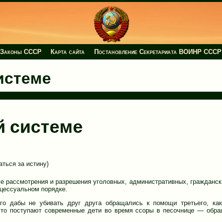
Законы СССР
Карта сайта
Постановление Секретариата ВОИНР СССР
истеме
й системе
аться за истину)
 рассмотрения и разрешения уголовных, административных, гражданск
оцессуальном порядке.
го дабы не убивать друг друга обращались к помощи третьего, ка
асто поступают современные дети во время ссоры в песочнице — обр