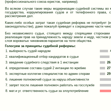
(профессионального союза юристов, например).
Во всяком случае такие меры модернизации судебной системы во
государства, коррумпирования судов и от телефонного права, 
рассмотрения дел.
Каких-либо особых затрат такая судебная реформа не потребует (
законодательстве), даже пожалуй приведет к сокращению части чино
Без независимого судьи, стоящего между спорящими сторонами
реализации прав на принадлежность народу земли и недр, честном 
слоя вороватых чиновников-паразитов на теле общества.
Голосуем за принципы судебной реформы:
1. выборность судей народом
2. квалификационный отбор кандидатов в судьи
3. введение судебного следствия в 1 инстанции
26
4. определение состава судей 2 интанции по жребию
27
5. экспертные коллегии специалистов по админ спорам
29
6. лишение полномочий судьи за наруш.объективности
7. запрет после лишения полномоч работать на госслужбе
8. мат.и уг. ответственность судьи за злоупотребление