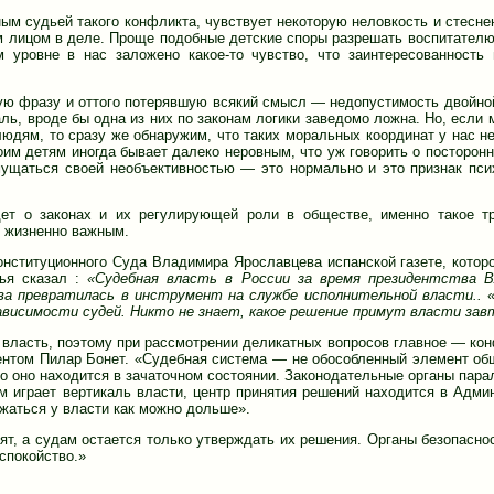
ым судьей такого конфликта, чувствует некоторую неловкость и стеснен
ным лицом в деле. Проще подобные детские споры разрешать воспитателю
м уровне в нас заложено какое-то чувство, что заинтересованность
тую фразу и оттого потерявшую всякий смысл — недопустимость двойно
ль, вроде бы одна из них по законам логики заведомо ложна. Но, если 
юдям, то сразу же обнаружим, что таких моральных координат у нас не
оим детям иногда бывает далеко неровным, что уж говорить о посторон
смущаться своей необъективностью — это нормально и это признак пси
ет о законах и их регулирующей роли в обществе, именно такое т
е жизненно важным.
нституционного Суда Владимира Ярославцева испанской газете, которо
дья сказал :
«Судебная власть в России за время президентства В
а превратилась в инструмент на службе исполнительной власти.. 
висимости судей. Никто не знает, какое решение примут власти зав
 власть, поэтому при рассмотрении деликатных вопросов главное — ко
ентом Пилар Бонет. «Судебная система — не обособленный элемент об
бо оно находится в зачаточном состоянии. Законодательные органы пара
м играет вертикаль власти, центр принятия решений находится в Адми
жаться у власти как можно дольше».
тят, а судам остается только утверждать их решения. Органы безопасно
еспокойство.»