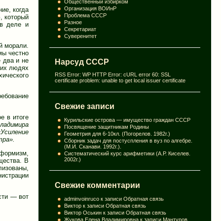
Общественный избирком
Организация ВОИнР
ие, когда
Проблема СССР
, который
Разное
 в деле и
Секретариат
Суверенитет
й морали.
мы честно
Нарсуд СССР
 два и не
них людях
хического
RSS Error: WP HTTP Error: cURL error 60: SSL
certificate problem: unable to get local issuer certificate
ребование
Свежие записи
е в итоге
Курильские острова — имущество граждан СССР
ладимира
Посвящение защитникам Родины
«Усиление
Геометрия для 6-10кл. (Погорелов. 1982г.)
тра».
Сборник задач для постуспления в вуз по алгебре.
(М.И. Сканави. 1992г.).
нформизм,
Систематический курс арифметики (А.Р. Киселев.
2002г.)
щества. В
лизованы,
нистрации
Свежие комментарии
сти — вот
adminvoinruco
к записи
Обратная связь
Виктор
к записи
Обратная связь
Виктор Оськин
к записи
Обратная связь
Жукова Елена Владимировна
к записи
Мантуров