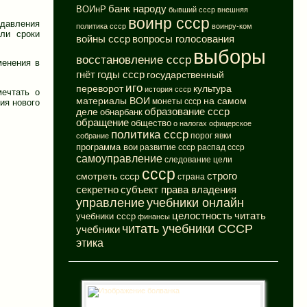
банк народу
ВОИнР
бывший ссср
внешняя
воинр ссср
 давления
политика ссср
воинру-ком
или сроки
вопросы голосования
войны ссср
выборы
восстановление ссср
менения в
годы ссср
гнёт
государственный
иго
переворот
культура
история ссср
ечтать о
материалы ВОИ
на самом
монеты ссср
ия нового
деле
образование ссср
обнарбанк
обращение
общество
о налогах
офицерское
политика ссср
порог явки
собрание
программа вои
развитие ссср
распад ссср
самоуправление
следование цели
ссср
смотреть ссср
строго
страна
субъект права владения
секретно
управление
учебники онлайн
целостность
читать
учебники ссср
финансы
читать учебники СССР
учебники
этика