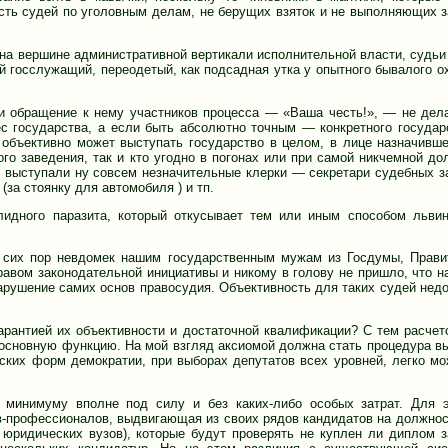
асть судей по уголовным делам, не берущих взяток и не выполняющих з
на вершине административной вертикали исполнительной власти, судьи 
й госслужащий, переодетый, как подсадная утка у опытного бывалого ох
и обращение к нему участников процесса — «Ваша честь!», — не дел
ес государства, а если быть абсолютно точным — конкретного государ
 объективно может выступать государство в целом, в лице назначивш
ого заведения, так и кто угодно в погонах или при самой никчемной до
о выступали ну совсем незначительные клерки — секретари судебных з
за стоянку для автомобиля ) и тп.
лидного паразита, который откусывает тем или иным способом льв
 сих пор невдомек нашим государственным мужам из Госдумы, Прави
авом законодательной инициативы и никому в голову не пришло, что н
рушение самих основ правосудия. Объективность для таких судей нед
арантией их объективности и достаточной квалификации? С тем расчет
основную функцию. На мой взгляд аксиомой должна стать процедура в
ских форм демократии, при выборах депутатов всех уровней, легко мо
 минимуму вполне под силу и без каких-либо особых затрат. Для 
в-профессионалов, выдвигающая из своих рядов кандидатов на должнос
юридических вузов), которые будут проверять не куплен ли диплом з