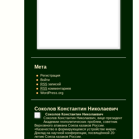
Мета
Регистрация
Войти
RSS
записей
RSS
комментариев
WordPress.org
Соколов Константин Николаевич
Соколов Константин Николаевич
Соколов Константин Николаевич, вице-президент
Академии геополитических проблем, советник
Верховного атамана Союза казаков России.
«Казачество в формирующемся устройстве мира».
Доклад
на научной конференции, посвящённой 20-
летию Союза казаков России.