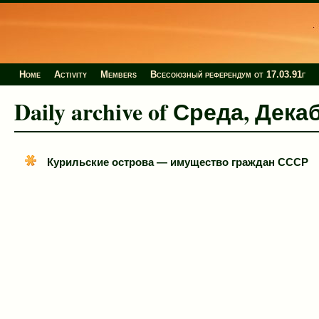
Home
Activity
Members
Всесоюзный референдум от 17.03.91г
Daily archive of Среда, Дека
Курильские острова — имущество граждан СССР