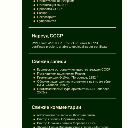
Общественный избирком
Организация ВОИнР
Проблема СССР
Разное
Секретариат
Суверенитет
Нарсуд СССР
RSS Error: WP HTTP Error: cURL error 60: SSL
certificate problem: unable to get local issuer certificate
Свежие записи
Курильские острова — имущество граждан СССР
Посвящение защитникам Родины
Геометрия для 6-10кл. (Погорелов. 1982г.)
Сборник задач для постуспления в вуз по алгебре.
(М.И. Сканави. 1992г.).
Систематический курс арифметики (А.Р. Киселев.
2002г.)
Свежие комментарии
adminvoinruco
к записи
Обратная связь
Виктор
к записи
Обратная связь
Виктор Оськин
к записи
Обратная связь
Жукова Елена Владимировна
к записи
Мантуров