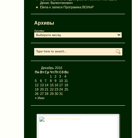
Денис Валентинович
Elena
к записи
Программа ВОИнР
Архивы
Архивы
Декабрь 2016
Пн
Вт
Ср
Чт
Пт
Сб
Вс
1
2
3
4
5
6
7
8
9
10
11
12
13
14
15
16
17
18
19
20
21
22
23
24
25
26
27
28
29
30
31
« Июн