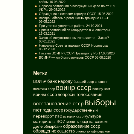
войны
16.08.2022
Образец заявления о возбуждении дела по ст 159
УК РФ
29.05.2022
Обращение к жителям городов СССР
15.05.2022
Возвращайтесь в реальность граждане СССР
09.05.2022
При угрозах уволить с работы
24.10.2021
Приём заявлений от кандидатов в инспекторы
15.03.2021
Закон об искусственном интеллекте – Закон?
08.01.2021
Народные Советы граждан СССР Норильска
06.12.2020
Письмо ВОИНР СССР Президенту РБ
17.08.2020
ВОИНР — клуб миллионеров СССР
08.08.2020
Метки
банк народу
ВОИнР
бывший ссср
внешняя
воинр ссср
политика ссср
воинру-ком
вопросы голосования
войны ссср
выборы
восстановление ссср
годы ссср
гнёт
государственный
иго
переворот
культура
история ссср
материалы ВОИ
на самом
монеты ссср
деле
образование ссср
обнарбанк
обращение
общество
о налогах
офицерское