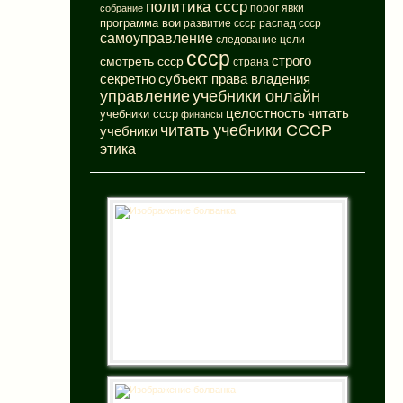
политика ссср
порог явки
собрание
программа вои
развитие ссср
распад ссср
самоуправление
следование цели
ссср
смотреть ссср
строго
страна
субъект права владения
секретно
управление
учебники онлайн
целостность
читать
учебники ссср
финансы
читать учебники СССР
учебники
этика