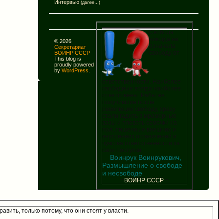
Интервью
(далее…)
Свобода
никогда не
© 2026
означала
Секретариат
свободу от
ВОИНР СССР
This blog is
proudly powered
by
WordPress
.
ответственности. Наиболее
свободные всегда наиболее
ответствены. Рабы же,
получившие после
революции свободу, сразу
стали гадить в мраморные
вазы и плевать семечки на
пол, лишенные внешних и
внутренних ограничений и
чувства ответственности за
свои поступки.
Воинрук Воинрукович,
Размышление о свободе
и несвободе
=
В
О
И
Н
Р
С
С
С
Р
=
вить, только потому, что они стоят у власти.