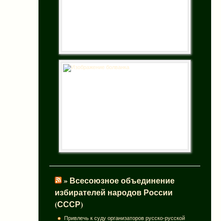
» Всесоюзное объединение
избирателей народов России
(СССР)
Привлечь к суду организаторов русско-русской