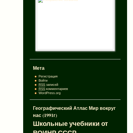
Мета
Регистрация
Войти
RSS
записей
RSS
комментариев
WordPress.org
Географический Атлас Мир вокруг
нас (1991г)
Школьные учебники от
ВОИНР СССР.