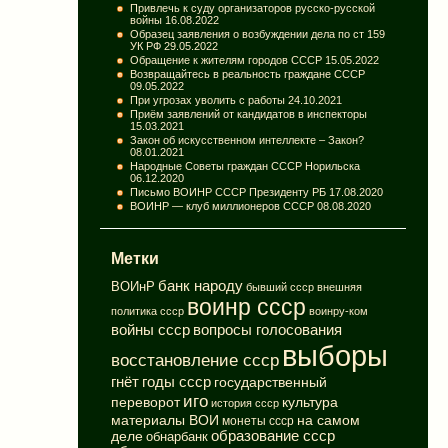
Привлечь к суду организаторов русско-русской
войны
16.08.2022
Образец заявления о возбуждении дела по ст 159
УК РФ
29.05.2022
Обращение к жителям городов СССР
15.05.2022
Возвращайтесь в реальность граждане СССР
09.05.2022
При угрозах уволить с работы
24.10.2021
Приём заявлений от кандидатов в инспекторы
15.03.2021
Закон об искусственном интеллекте – Закон?
08.01.2021
Народные Советы граждан СССР Норильска
06.12.2020
Письмо ВОИНР СССР Президенту РБ
17.08.2020
ВОИНР — клуб миллионеров СССР
08.08.2020
Метки
банк народу
ВОИнР
бывший ссср
внешняя
воинр ссср
политика ссср
воинру-ком
вопросы голосования
войны ссср
выборы
восстановление ссср
годы ссср
гнёт
государственный
иго
переворот
культура
история ссср
материалы ВОИ
на самом
монеты ссср
деле
образование ссср
обнарбанк