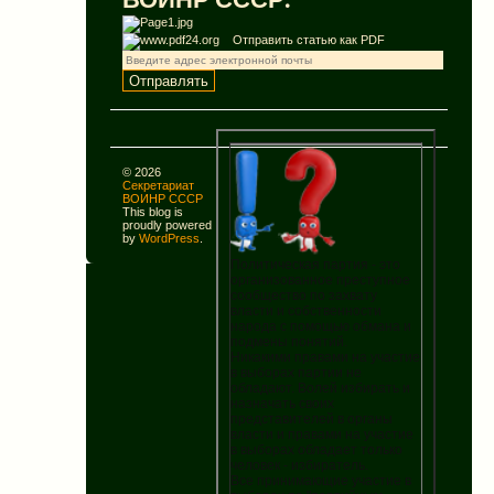
Отправить статью как PDF
© 2026
Секретариат
ВОИНР СССР
This blog is
proudly powered
by
WordPress
.
Политическая партия - это
организованное преступное
сообщество по захвату
власти и собственности
народа с помощью обмана и
подмены понятий.
Никакими правами на участие
в выборах партии не
обладают. Волей избирать и
назначать своих
представителей в органы
власти и правами на участие
в выборах обладает только
человек - избиратель.
Все принимающие участие в