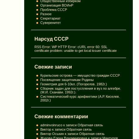
Общественный избирком
Организация ВОИнР
Проблема СССР
Разное
Секретариат
Суверенитет
Нарсуд СССР
RSS Error: WP HTTP Error: cURL error 60: SSL
certificate problem: unable to get local issuer certificate
Свежие записи
Курильские острова — имущество граждан СССР
Посвящение защитникам Родины
Геометрия для 6-10кл. (Погорелов. 1982г.)
Сборник задач для постуспления в вуз по алгебре.
(М.И. Сканави. 1992г.).
Систематический курс арифметики (А.Р. Киселев.
2002г.)
Свежие комментарии
adminvoinruco
к записи
Обратная связь
Виктор
к записи
Обратная связь
Виктор Оськин
к записи
Обратная связь
Жукова Елена Владимировна
к записи
Мантуров