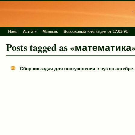
Home
Activity
Members
Всесоюзный референдум от 17.03.91г
Posts tagged as «математика
Сборник задач для постуспления в вуз по алгебре. (