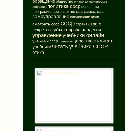
обращение
общество
о налогах
офицерское
политика ссср
порог явки
собрание
программа вои
развитие ссср
распад ссср
самоуправление
следование цели
ссср
смотреть ссср
строго
страна
субъект права владения
секретно
управление
учебники онлайн
целостность
читать
учебники ссср
финансы
читать учебники СССР
учебники
этика