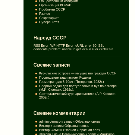
Общественный избирком
Организация ВОИнР
Проблема СССР
Разное
Секретариат
Суверенитет
Нарсуд СССР
RSS Error: WP HTTP Error: cURL error 60: SSL
certificate problem: unable to get local issuer certificate
Свежие записи
Курильские острова — имущество граждан СССР
Посвящение защитникам Родины
Геометрия для 6-10кл. (Погорелов. 1982г.)
Сборник задач для постуспления в вуз по алгебре.
(М.И. Сканави. 1992г.).
Систематический курс арифметики (А.Р. Киселев.
2002г.)
Свежие комментарии
adminvoinruco
к записи
Обратная связь
Виктор
к записи
Обратная связь
Виктор Оськин
к записи
Обратная связь
Жукова Елена Владимировна
к записи
Мантуров