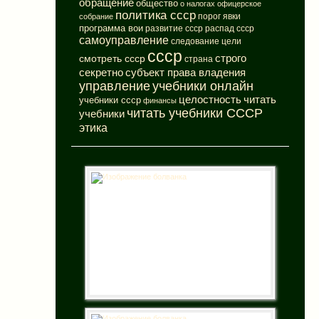
обращение
общество
о налогах
офицерское
политика ссср
порог явки
собрание
программа вои
развитие ссср
распад ссср
самоуправление
следование цели
ссср
смотреть ссср
строго
страна
субъект права владения
секретно
управление
учебники онлайн
целостность
читать
учебники ссср
финансы
читать учебники СССР
учебники
этика