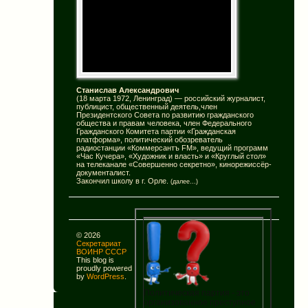
Станислав Александрович
(18 марта 1972, Ленинград) — российский журналист,
публицист, общественный деятель,член
Президентского Совета по развитию гражданского
общества и правам человека, член Федерального
Гражданского Комитета партии «Гражданская
платформа», политический обозреватель
радиостанции «Коммерсантъ FM», ведущий программ
«Час Кучера», «Художник и власть» и «Круглый стол»
на телеканале «Совершенно секретно», кинорежиссёр-
документалист.
Закончил школу в г. Орле.
(далее…)
© 2026
Секретариат
ВОИНР СССР
This blog is
proudly powered
by
WordPress
.
Политическая партия - это
организованное преступное