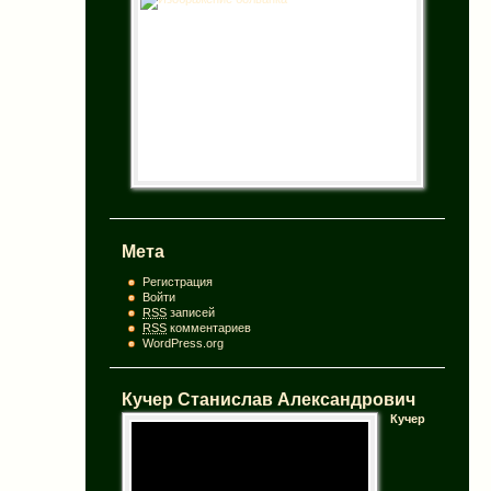
Мета
Регистрация
Войти
RSS
записей
RSS
комментариев
WordPress.org
Кучер Станислав Александрович
Кучер