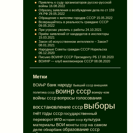
Привлечь к суду организаторов русско-русской
войны
16.08.2022
Образец заявления о возбуждении дела по ст 159
УК РФ
29.05.2022
Обращение к жителям городов СССР
15.05.2022
Возвращайтесь в реальность граждане СССР
09.05.2022
При угрозах уволить с работы
24.10.2021
Приём заявлений от кандидатов в инспекторы
15.03.2021
Закон об искусственном интеллекте – Закон?
08.01.2021
Народные Советы граждан СССР Норильска
06.12.2020
Письмо ВОИНР СССР Президенту РБ
17.08.2020
ВОИНР — клуб миллионеров СССР
08.08.2020
Метки
банк народу
ВОИнР
бывший ссср
внешняя
воинр ссср
политика ссср
воинру-ком
вопросы голосования
войны ссср
выборы
восстановление ссср
годы ссср
гнёт
государственный
иго
переворот
культура
история ссср
материалы ВОИ
на самом
монеты ссср
деле
образование ссср
обнарбанк