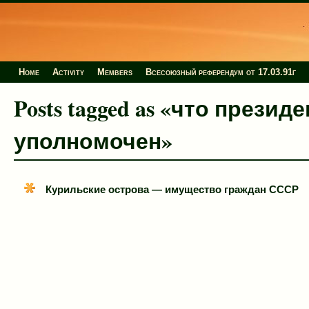
Home
Activity
Members
Всесоюзный референдум от 17.03.91г
Posts tagged as «что презид
уполномочен»
Курильские острова — имущество граждан СССР