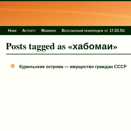
Home
Activity
Members
Всесоюзный референдум от 17.03.91г
Posts tagged as «хабомаи»
Курильские острова — имущество граждан СССР