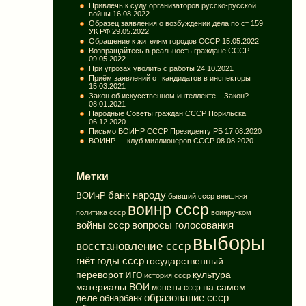
Привлечь к суду организаторов русско-русской
войны
16.08.2022
Образец заявления о возбуждении дела по ст 159
УК РФ
29.05.2022
Обращение к жителям городов СССР
15.05.2022
Возвращайтесь в реальность граждане СССР
09.05.2022
При угрозах уволить с работы
24.10.2021
Приём заявлений от кандидатов в инспекторы
15.03.2021
Закон об искусственном интеллекте – Закон?
08.01.2021
Народные Советы граждан СССР Норильска
06.12.2020
Письмо ВОИНР СССР Президенту РБ
17.08.2020
ВОИНР — клуб миллионеров СССР
08.08.2020
Метки
банк народу
ВОИнР
бывший ссср
внешняя
воинр ссср
политика ссср
воинру-ком
вопросы голосования
войны ссср
выборы
восстановление ссср
годы ссср
гнёт
государственный
иго
переворот
культура
история ссср
материалы ВОИ
на самом
монеты ссср
деле
образование ссср
обнарбанк