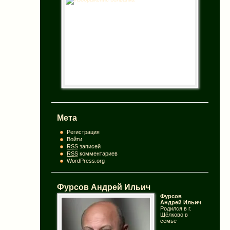
Мета
Регистрация
Войти
RSS
записей
RSS
комментариев
WordPress.org
Фурсов Андрей Ильич
Фурсов
Андрей Ильич
Родился в г.
Щёлково в
семье