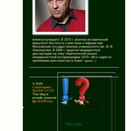
военнослужащего. В 1973 г. окончил исторический
факультет Института стран Азии и Африки при
Московском государственном университете им. М. В.
Ломоносова. В 1986 г. защитил кандидатскую
диссертацию на тему «Критический анализ
немарксистской историографии 1970—80-х годов по
проблемам крестьянства в Азии».
(далее…)
Причина
того, что
© 2026
трудно
Секретариат
управлять
ВОИНР СССР
This blog is
народом,
proudly powered
заключается
by
WordPress
.
в том, что
народ
просвещается и в нем
появляется слишком много
умных.
Лао Цзы