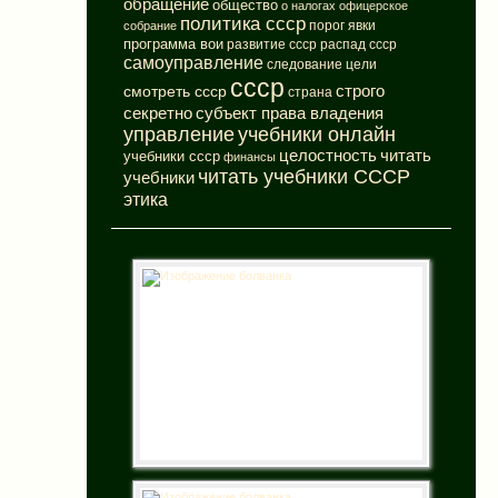
обращение
общество
о налогах
офицерское
политика ссср
порог явки
собрание
программа вои
развитие ссср
распад ссср
самоуправление
следование цели
ссср
смотреть ссср
строго
страна
субъект права владения
секретно
управление
учебники онлайн
целостность
читать
учебники ссср
финансы
читать учебники СССР
учебники
этика