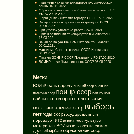
Привлечь к суду организаторов русско-русской
войны
16.08.2022
Образец заявления о возбуждении дела по ст 159
УК РФ
29.05.2022
Обращение к жителям городов СССР
15.05.2022
Возвращайтесь в реальность граждане СССР
09.05.2022
При угрозах уволить с работы
24.10.2021
Приём заявлений от кандидатов в инспекторы
15.03.2021
Закон об искусственном интеллекте – Закон?
08.01.2021
Народные Советы граждан СССР Норильска
06.12.2020
Письмо ВОИНР СССР Президенту РБ
17.08.2020
ВОИНР — клуб миллионеров СССР
08.08.2020
Метки
банк народу
ВОИнР
бывший ссср
внешняя
воинр ссср
политика ссср
воинру-ком
вопросы голосования
войны ссср
выборы
восстановление ссср
годы ссср
гнёт
государственный
иго
переворот
культура
история ссср
материалы ВОИ
на самом
монеты ссср
деле
образование ссср
обнарбанк