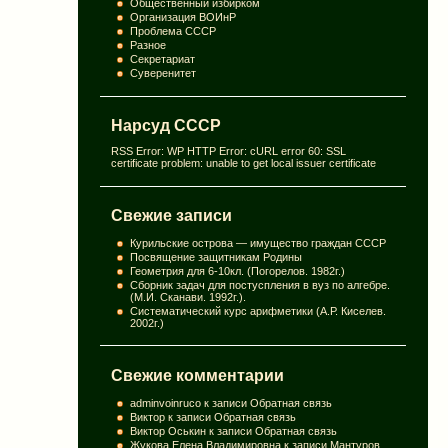
Общественный избирком
Организация ВОИнР
Проблема СССР
Разное
Секретариат
Суверенитет
Нарсуд СССР
RSS Error: WP HTTP Error: cURL error 60: SSL
certificate problem: unable to get local issuer certificate
Свежие записи
Курильские острова — имущество граждан СССР
Посвящение защитникам Родины
Геометрия для 6-10кл. (Погорелов. 1982г.)
Сборник задач для постуспления в вуз по алгебре.
(М.И. Сканави. 1992г.).
Систематический курс арифметики (А.Р. Киселев.
2002г.)
Свежие комментарии
adminvoinruco
к записи
Обратная связь
Виктор
к записи
Обратная связь
Виктор Оськин
к записи
Обратная связь
Жукова Елена Владимировна
к записи
Мантуров