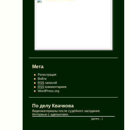
Мета
Регистрация
Войти
RSS
записей
RSS
комментариев
WordPress.org
По делу Квачкова
Видеоматериалы после судебного заседания.
Интервью с адвокатами.
(далее…)