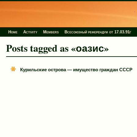
Home
Activity
Members
Всесоюзный референдум от 17.03.91г
Posts tagged as «оазис»
Курильские острова — имущество граждан СССР