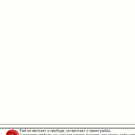
Раб не мечтает о свободе, он мечтает о своих рабах.
А получив свободу, не находит ничего лучшего, как искать себе но