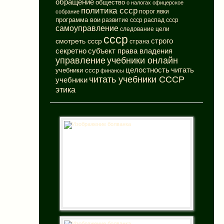
обращение
общество
о налогах
офицерское
политика ссср
порог явки
собрание
программа вои
развитие ссср
распад ссср
самоуправление
следование цели
ссср
смотреть ссср
строго
страна
субъект права владения
секретно
управление
учебники онлайн
целостность
читать
учебники ссср
финансы
читать учебники СССР
учебники
этика