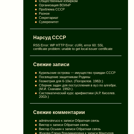
Общественный избирком
Организация ВОИнР
Проблема СССР
Разное
Секретариат
Суверенитет
Нарсуд СССР
RSS Error: WP HTTP Error: cURL error 60: SSL
certificate problem: unable to get local issuer certificate
Свежие записи
Курильские острова — имущество граждан СССР
Посвящение защитникам Родины
Геометрия для 6-10кл. (Погорелов. 1982г.)
Сборник задач для постуспления в вуз по алгебре.
(М.И. Сканави. 1992г.).
Систематический курс арифметики (А.Р. Киселев.
2002г.)
Свежие комментарии
adminvoinruco
к записи
Обратная связь
Виктор
к записи
Обратная связь
Виктор Оськин
к записи
Обратная связь
Жукова Елена Владимировна
к записи
Мантуров