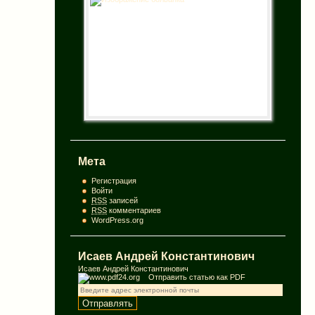
Мета
Регистрация
Войти
RSS
записей
RSS
комментариев
WordPress.org
Исаев Андрей Константинович
Исаев Андрей Константинович
Отправить статью как PDF