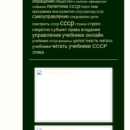
обращение
общество
о налогах
офицерское
политика ссср
порог явки
собрание
программа вои
развитие ссср
распад ссср
самоуправление
следование цели
ссср
смотреть ссср
строго
страна
субъект права владения
секретно
управление
учебники онлайн
целостность
читать
учебники ссср
финансы
читать учебники СССР
учебники
этика