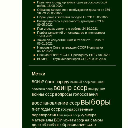
Привлечь к суду организаторов русско-русской
войны
16.08.2022
Образец заявления о возбуждении дела по ст 159
УК РФ
29.05.2022
Обращение к жителям городов СССР
15.05.2022
Возвращайтесь в реальность граждане СССР
09.05.2022
При угрозах уволить с работы
24.10.2021
Приём заявлений от кандидатов в инспекторы
15.03.2021
Закон об искусственном интеллекте – Закон?
08.01.2021
Народные Советы граждан СССР Норильска
06.12.2020
Письмо ВОИНР СССР Президенту РБ
17.08.2020
ВОИНР — клуб миллионеров СССР
08.08.2020
Метки
банк народу
ВОИнР
бывший ссср
внешняя
воинр ссср
политика ссср
воинру-ком
вопросы голосования
войны ссср
выборы
восстановление ссср
годы ссср
гнёт
государственный
иго
переворот
культура
история ссср
материалы ВОИ
на самом
монеты ссср
деле
образование ссср
обнарбанк