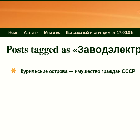
Home
Activity
Members
Всесоюзный референдум от 17.03.91г
Posts tagged as «Заводэле
Курильские острова — имущество граждан СССР