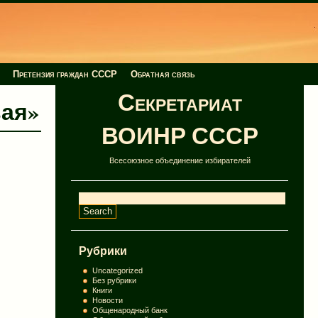
Претензия граждан СССР
Обратная связь
Секретариат
вая»
ВОИНР СССР
Всесоюзное объединение избирателей
Рубрики
Uncategorized
Без рубрики
Книги
Новости
Общенародный банк