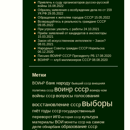
Привлечь к суду организаторов русско-русской
войны
16.08.2022
Образец заявления о возбуждении дела по ст 159
УК РФ
29.05.2022
Обращение к жителям городов СССР
15.05.2022
Возвращайтесь в реальность граждане СССР
09.05.2022
При угрозах уволить с работы
24.10.2021
Приём заявлений от кандидатов в инспекторы
15.03.2021
Закон об искусственном интеллекте – Закон?
08.01.2021
Народные Советы граждан СССР Норильска
06.12.2020
Письмо ВОИНР СССР Президенту РБ
17.08.2020
ВОИНР — клуб миллионеров СССР
08.08.2020
Метки
банк народу
ВОИнР
бывший ссср
внешняя
воинр ссср
политика ссср
воинру-ком
вопросы голосования
войны ссср
выборы
восстановление ссср
годы ссср
гнёт
государственный
иго
переворот
культура
история ссср
материалы ВОИ
на самом
монеты ссср
деле
образование ссср
обнарбанк