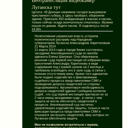
Ве6транесляция видеокамер
Луганска тут
Цитата: «В Донецке например сегодня выкуривали
присланного губера, а здесь наоборот, обороняли
здание. Приехало 450 майдановцев в масках и касках,
только сейчас осада окончательно откатилась. Мужики
пошли по домам. Ждите писем. Я подключусь после
24.00»
Нелегитимная украинская власть устроила
политическую расправу над Народным
губернатором Луганска Александром Харитоновым
21 Марта 2014
21 марта 2014 года в городе Киеве состоялось
заседание Апелляционного суда по жалобе
адвоката Елены Шаповал. Она обжаловала
решение суда первой инстанции об избрании меры
пресечения Александру Харитонову в виде
содержания под стражей сроком на 2 месяца и
требовала освободить его в зале суда, в связи с
полным отсутствием вины. Кроме того адвокатом
было подано ходатайство о фиксировании
судебного процесса представителями СМИ и
проведение допроса свидетелей со стороны
подозреваемого. Аргументируя необходимость
допроса свидетелей адвокат сообщила коллегии
судей , что суд первой инстанции пригласил ее за
2 часа перед заседанием суда , в связи с чем
защита не могла обеспечить свидетелей в
процессе. Апелляционный суд частично
удовлетворил ходатайство защиты, только в части
фиксации процесса представителями СМИ и
отказался заслушать свидетелей, явку которых из
Луганска обеспечила защита.
Мне не позволили встретиться с мужем,