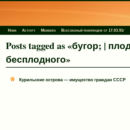
Home
Activity
Members
Всесоюзный референдум от 17.03.91г
Posts tagged as «бугор; | 
бесплодного»
Курильские острова — имущество граждан СССР