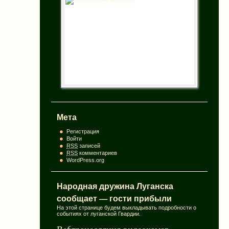
Мета
Регистрация
Войти
RSS
записей
RSS
комментариев
WordPress.org
Народная дружина Луганска
сообщает — гости прибыли
На этой странице будем выкладывать подробности о
событиях от луганской Гвардии.