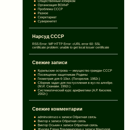
Общественный избирком
Организация ВОИнР
Проблема СССР
Разное
Секретариат
Суверенитет
Нарсуд СССР
RSS Error: WP HTTP Error: cURL error 60: SSL
certificate problem: unable to get local issuer certificate
Свежие записи
Курильские острова — имущество граждан СССР
Посвящение защитникам Родины
Геометрия для 6-10кл. (Погорелов. 1982г.)
Сборник задач для постуспления в вуз по алгебре.
(М.И. Сканави. 1992г.).
Систематический курс арифметики (А.Р. Киселев.
2002г.)
Свежие комментарии
adminvoinruco
к записи
Обратная связь
Виктор
к записи
Обратная связь
Виктор Оськин
к записи
Обратная связь
Жукова Елена Владимировна
к записи
Мантуров