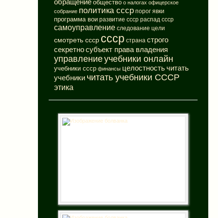
обращение
общество
о налогах
офицерское
политика ссср
порог явки
собрание
программа вои
развитие ссср
распад ссср
самоуправление
следование цели
ссср
смотреть ссср
строго
страна
субъект права владения
секретно
управление
учебники онлайн
целостность
читать
учебники ссср
финансы
читать учебники СССР
учебники
этика