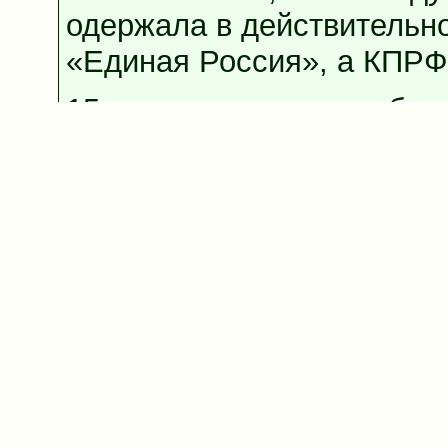
одержала в действительн
«Единая Россия», а КПРФ
15 марта по поводу публи
высказался и сам Якунин.
попросил не связывать ег
данной работой, подчеркн
не согласен ни с
«содержательной частью»
доклада, ни с его публик
от имени центра.РСН
Прямо каким-то медицинс
диагнозом ситуация отдае