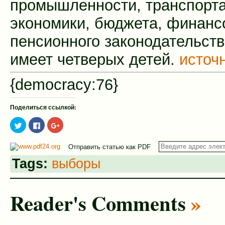
промышленности, транспорта
экономики, бюджета, финанс
пенсионного законодательств
имеет четверых детей.
источ
{democracy:76}
Поделиться ссылкой:
Нажмите,
Нажмите
Нажмите,
чтобы
здесь,
чтобы
поделиться
чтобы
поделиться
на
поделиться
в
Отправить статью как PDF
Twitter
контентом
Google+
(Открывается
на
(Открывается
в
Facebook.
в
Tags:
выборы
новом
(Открывается
новом
окне)
в
окне)
новом
окне)
Reader's Comments
»