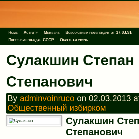
Home
Activity
Members
Всесоюзный референдум от 17.03.91г
Претензия граждан СССР
Обратная связь
Сулакшин Степан
Степанович
By
adminvoinruco
on 02.03.2013 at
Общественный избирком
Сулакшин Сте
Степанович