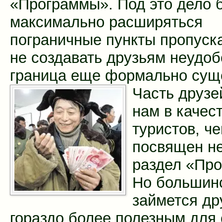
«Программы». Под это дело 
максимально расширяться
пограничные пункты пропуск
не создавать друзьям неудоб
граница еще формально суще
Часть друзе
нам в качес
туристов, ч
посвящен н
раздел «Пр
Но большинс
займется др
гораздо более полезным для