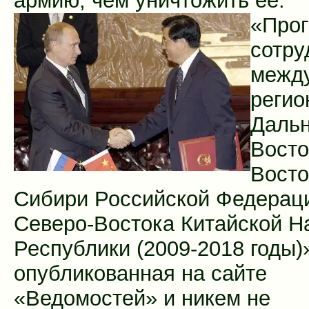
армию, чем уничтожить ее.
«Про
сотру
межд
регио
Дальн
Восто
Восто
Сибири Российской Федерац
Северо-Востока Китайской Н
Республики (2009-2018 годы)
опубликованная на сайте
«Ведомостей» и никем не