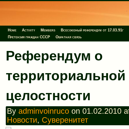
Home
Activity
Members
Всесоюзный референдум от 17.03.91г
Претензия граждан СССР
Обратная связь
Референдум о
территориальной
целостности
By
adminvoinruco
on 01.02.2010 at
Новости
,
Суверенитет