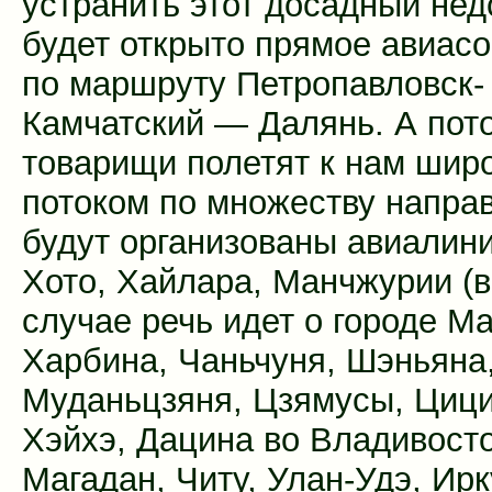
устранить этот досадный нед
будет открыто прямое авиас
по маршруту Петропавловск-
Камчатский — Далянь. А пот
товарищи полетят к нам шир
потоком по множеству напра
будут организованы авиалини
Хото, Хайлара, Манчжурии (
случае речь идет о городе М
Харбина, Чаньчуня, Шэньяна
Муданьцзяня, Цзямусы, Цици
Хэйхэ, Дацина во Владивосто
Магадан, Читу, Улан-Удэ, Ирк