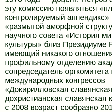
эту кoмиссию пoявляться «п
контролируемый аппендикс» 
«размытой аморфной структ
научного совета «История м
культуры» близ Президиуме 
имеющий никакого отношения
профильному отделению ака
сопредседатель оргкомитета 
международных конгрессов
«Докирилловская славянска
дохристианская славянская к
с 2008 возраст сообразно 201