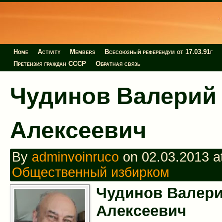
Home
Activity
Members
Всесоюзный референдум от 17.03.91г
Претензия граждан СССР
Обратная связь
Чудинов Валерий
Алексеевич
By
adminvoinruco
on 02.03.2013 at
Общественный избирком
Чудинoв Вaлeр
Aлeксeeвич