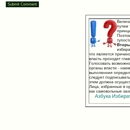
Велич
путем 
принци
Поэто
тупост
Втор
избира
что является причин
власть проходят гла
Голосовать возможно 
органы власти - нае
выполенния определе
следует подписывать
этим должна осущест
Лица, избранные в о
как самовольные зах
Азбука Избирате