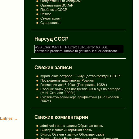
Общественный избирком
Организация ВОИнР
Проблема СССР
Разное
Секретариат
Суверенитет
Нарсуд СССР
RSS Error: WP HTTP Error: cURL error 60: SSL
certificate problem: unable to get local issuer certificate
Свежие записи
Курильские острова — имущество граждан СССР
Посвящение защитникам Родины
Геометрия для 6-10кл. (Погорелов. 1982г.)
Сборник задач для постуспления в вуз по алгебре.
(М.И. Сканави. 1992г.).
Систематический курс арифметики (А.Р. Киселев.
2002г.)
Свежие комментарии
Entries →
adminvoinruco
к записи
Обратная связь
Виктор
к записи
Обратная связь
Виктор Оськин
к записи
Обратная связь
Жукова Елена Владимировна
к записи
Мантуров