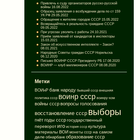
Привлечь к суду организаторов русско-русской
войны
16.08.2022
Образец заявления о возбуждении дела по ст 159
УК РФ
29.05.2022
Обращение к жителям городов СССР
15.05.2022
Возвращайтесь в реальность граждане СССР
09.05.2022
При угрозах уволить с работы
24.10.2021
Приём заявлений от кандидатов в инспекторы
15.03.2021
Закон об искусственном интеллекте – Закон?
08.01.2021
Народные Советы граждан СССР Норильска
06.12.2020
Письмо ВОИНР СССР Президенту РБ
17.08.2020
ВОИНР — клуб миллионеров СССР
08.08.2020
Метки
банк народу
ВОИнР
бывший ссср
внешняя
воинр ссср
политика ссср
воинру-ком
вопросы голосования
войны ссср
выборы
восстановление ссср
годы ссср
гнёт
государственный
иго
переворот
культура
история ссср
материалы ВОИ
на самом
монеты ссср
деле
образование ссср
обнарбанк