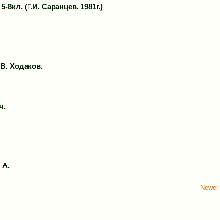
8кл. (Г.И. Саранцев. 1981г.)
В. Ходаков.
ч.
 А.
Newer 