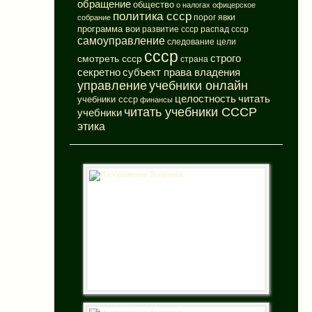
обращение
общество
о налогах
офицерское
политика ссср
порог явки
собрание
программа вои
развитие ссср
распад ссср
самоуправление
следование цели
ссср
смотреть ссср
строго
страна
субъект права владения
секретно
управление
учебники онлайн
целостность
читать
учебники ссср
финансы
читать учебники СССР
учебники
этика