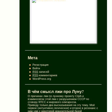
Мета
Регистрация
Войти
RSS
записей
RSS
комментариев
WordPress.org
В чём смысл лжи про Луну?
О причинах лжи по лунному проекту США и
взаимосвязи этой лжи с разрушением СССР по
сговору КПСС и мирового олигархоза.
Приведу только два высказывания на эту тему. Моё
первое (интуитивно-логическое) и второе в резонанс с
ним уже с некоторой доказательной базой