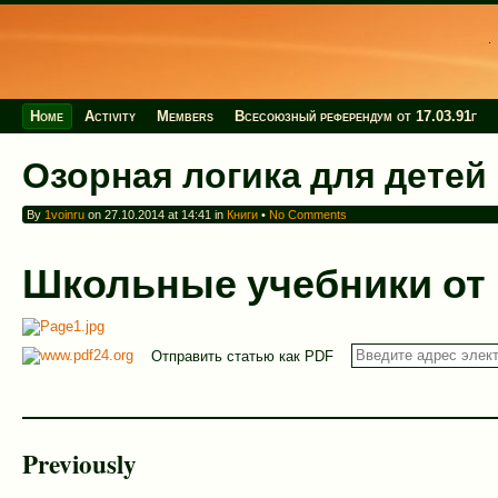
Home
Activity
Members
Всесоюзный референдум от 17.03.91г
Озорная логика для детей
By
1voinru
on 27.10.2014 at 14:41 in
Книги
•
No Comments
Школьные учебники от
Отправить статью как PDF
Previously