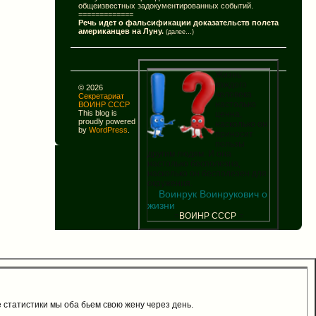
общеизвестных задокументированных событий.
=============
Речь идет о фальсификации доказательств полета
американцев на Луну.
(далее…)
Жизнь
каждого
© 2026
человека
Секретариат
настолько
ВОИНР СССР
This blog is
ценна,
proudly powered
насколько он
by
WordPress
.
приносит
пользы
другим людям. И она
настолько бесполезна,
насколько он бесполезен для
окружения.
Воинрук Воинрукович о
жизни
=
В
О
И
Н
Р
С
С
С
Р
=
те статистики мы оба бьем свою жену через день.