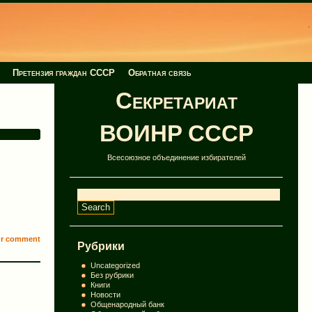
Претензия граждан СССР
Обратная связь
Секретариат
ВОИНР СССР
Всесоюзное объединение избирателей
r comment
Рубрики
Uncategorized
Без рубрики
Книги
Новости
Общенародный банк